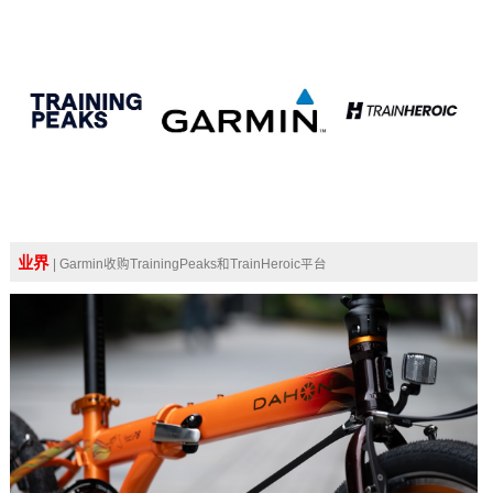
业界
| Garmin收购TrainingPeaks和TrainHeroic平台