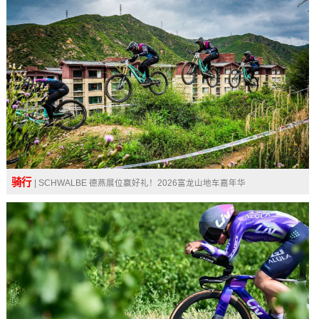
骑行
| SCHWALBE 德燕展位赢好礼！2026富龙山地车嘉年华