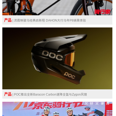
产品
| 流霞映骏马经典启新程 DAHON大行马年P8骑乘体验
产品
| POC推出全新Baracon Carbon速降全盔与Zygon风镜