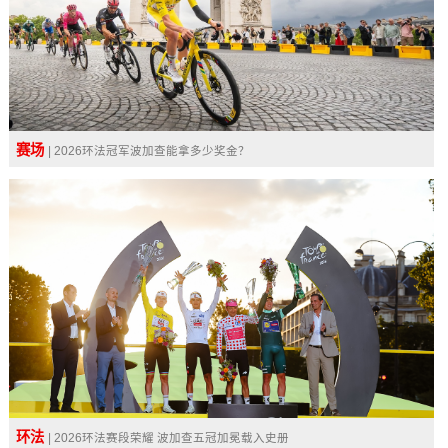
赛场
| 2026环法冠军波加查能拿多少奖金？
环法
| 2026环法赛段荣耀 波加查五冠加冕载入史册