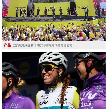
产品
| 双向赋能决胜赛场 德燕与帝舵车队的竞速协同