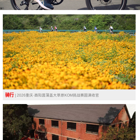
广告
骑行
| 2026重庆·酉阳菖蒲盖大草原KOM挑战赛圆满收官