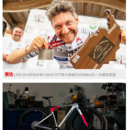
赛场
| 8天18小时58分钟 3台SCOTT助力他骑行4938km又一次横穿美国