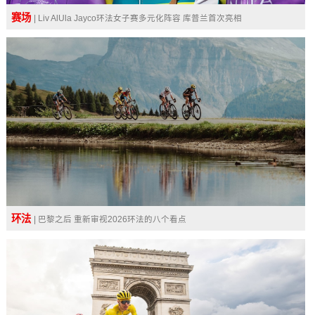
赛场
| Liv AlUla Jayco环法女子赛多元化阵容 库普兰首次亮相
环法
| 巴黎之后 重新审视2026环法的八个看点