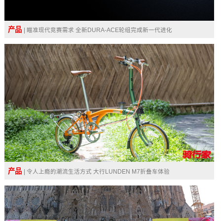
产品
| 瞄准现代竞赛需求 全新DURA-ACE轮组完成新一代进化
产品
| 令人上瘾的潮流生活方式 大行LUNDEN M7折叠车体验