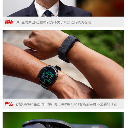
赛场
| UCI主席大卫·拉帕蒂安支持男子环法进行夜间检测
产品
| 它是Garmin生态的一种补充 Garmin Cirqa智能腕带绝不是要取代谁