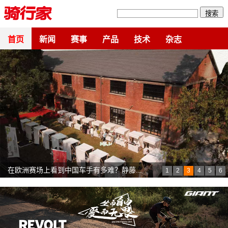
搜索
首页
新闻
赛事
产品
技术
杂志
Polished to Perfection DT Swiss发...
1
2
3
4
5
6
悲观者永远正确乐观者永远前行 在丽江...
中国安踏mentech洲际队个人总成绩亚军&...