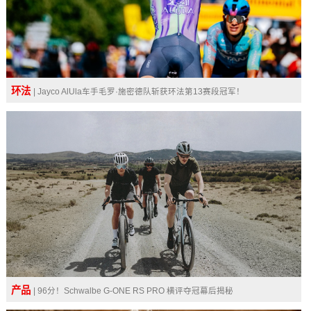
环法
| Jayco AlUla车手毛罗·施密德队斩获环法第13赛段冠军！
产品
| 96分！Schwalbe G-ONE RS PRO 横评夺冠幕后揭秘