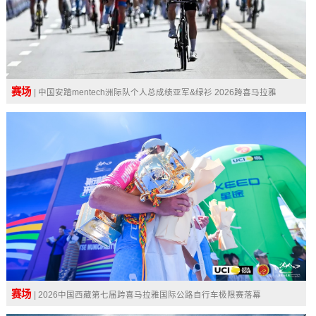
赛场
| 中国安踏mentech洲际队个人总成绩亚军&绿衫 2026跨喜马拉雅
赛场
| 2026中国西藏第七届跨喜马拉雅国际公路自行车极限赛落幕