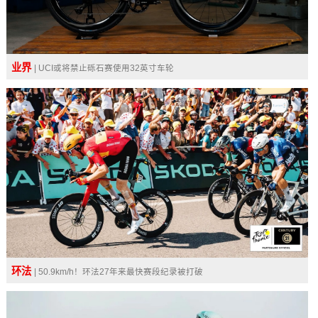
业界
| UCI或将禁止砾石赛使用32英寸车轮
环法
| 50.9km/h！环法27年来最快赛段纪录被打破