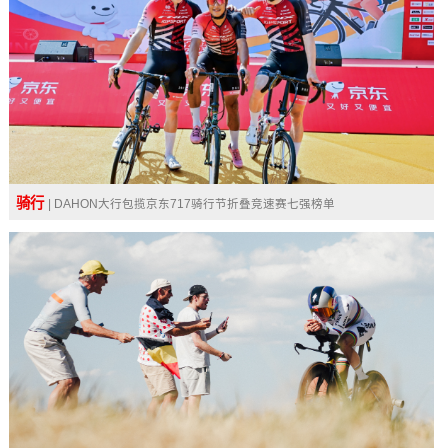
骑行
| DAHON大行包揽京东717骑行节折叠竞速赛七强榜单