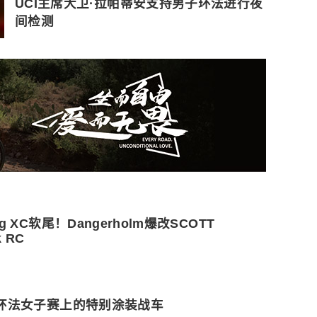
UCI主席大卫·拉帕蒂安支持男子环法进行夜
间检测
kg XC软尾！Dangerholm爆改SCOTT
k RC
26环法女子赛上的特别涂装战车