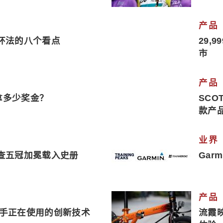
产品
6环法的八个看点
29,
市
产品
拿多少奖金？
SCO
款产
业界
加查五冠加冕载入史册
Garm
产品
车手正在使用的创新技术
流霞映