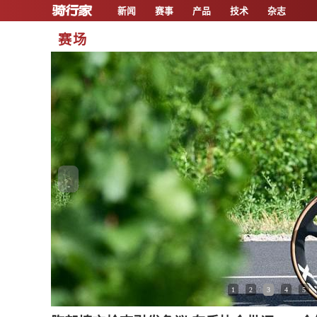
新闻
赛事
产品
技术
杂志
赛场
<
1
2
3
4
5