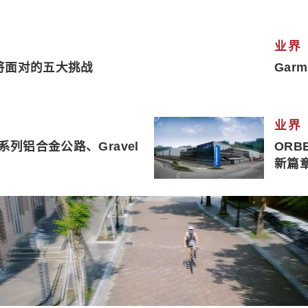
业界
将面对的五大挑战
Gar
业界
00系列铝合金公路、Gravel
OR
新篇