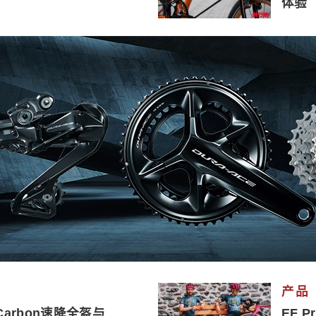
体验
产品
 Carbon速降全盔与
EF P