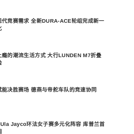
代竞赛需求 全新DURA-ACE轮组完成新一
化
瘾的潮流生活方式 大行LUNDEN M7折叠
验
赋能决胜赛场 德燕与帝舵车队的竞速协同
 AlUla Jayco环法女子赛多元化阵容 库普兰首
相