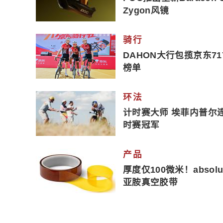
Zygon风镜
骑行
DAHON大行包揽京东7
榜单
环法
计时赛大师 埃菲内普尔
时赛冠军
产品
厚度仅100微米！absol
亚胺真空胶带