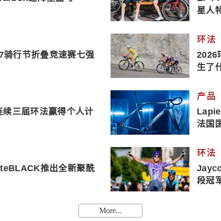
星人
环法
17骑行节折叠竞速赛七强
202
生了
产品
连续三届环法赢得个人计
Lap
法国
环法
uteBLACK推出全新聚酰
Jay
段冠
More...