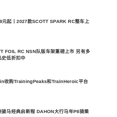
999元起丨2027款SCOTT SPARK RC整车上
TT FOIL RC NSN队版车架重磅上市 另有多
品史低折扣中
in收购TrainingPeaks和TrainHeroic平台
骏马经典启新程 DAHON大行马年P8骑乘