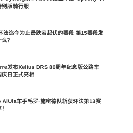
特别版骑行服
6环法迄今为止最跌宕起伏的赛段 第15赛段发
什么？
ierre发布Xelius DRS 80周年纪念版公路车
国庆日正式亮相
co AlUla车手毛罗·施密德队斩获环法第13赛
军！