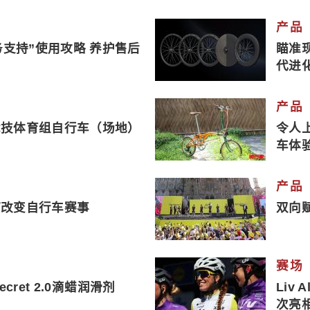
产品
务支持”使用攻略 养护售后
瞄准现
代进
产品
竞技体育组自行车（场地）
令人上
车体
产品
何改变自行车赛事
双向
赛场
ecret 2.0滴蜡润滑剂
Liv
次亮