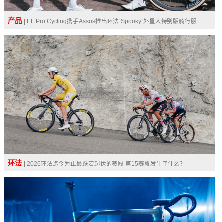
产品
| EF Pro Cycling携手Assos推出环法“Spooky”外星人特别版骑行服
环法
| 2026环法迄今为止最跌宕起伏的赛段 第15赛段发生了什么？