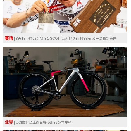
赛场
| 8天18小时58分钟 3台SCOTT助力他骑行4938km又一次横穿美国
业界
| UCI或将禁止砾石赛使用32英寸车轮