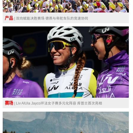
产品
| 双向赋能决胜赛场 德燕与帝舵车队的竞速协同
赛场
| Liv AlUla Jayco环法女子赛多元化阵容 库普兰首次亮相