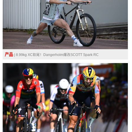
产品
| 8.99kg XC软尾！Dangerholm爆改SCOTT Spark RC