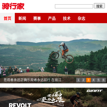
搜索
首页
新闻
赛事
产品
技术
杂志
中国安踏mentech洲际队个人总成绩亚军&...
1
2
3
4
5
6
2026中国西藏第七届跨喜马拉雅国际公路...
Polished to Perfection DT Swiss发...