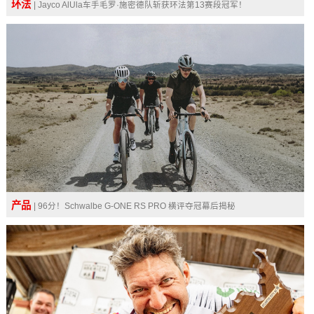
环法
| Jayco AlUla车手毛罗·施密德队斩获环法第13赛段冠军！
产品
| 96分！Schwalbe G-ONE RS PRO 横评夺冠幕后揭秘