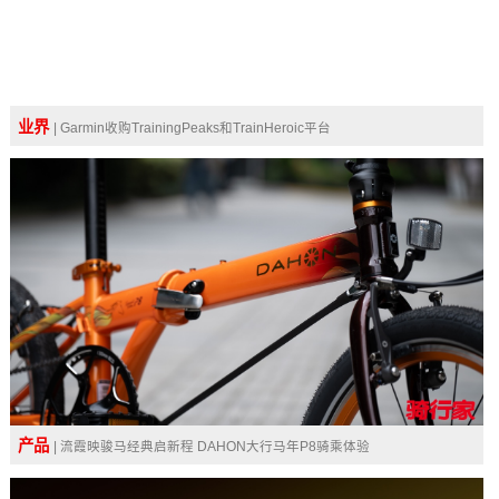
业界
| Garmin收购TrainingPeaks和TrainHeroic平台
产品
| 流霞映骏马经典启新程 DAHON大行马年P8骑乘体验