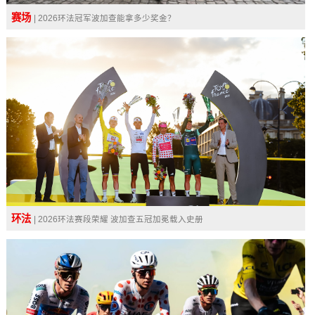
赛场
| 2026环法冠军波加查能拿多少奖金？
环法
| 2026环法赛段荣耀 波加查五冠加冕载入史册