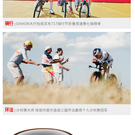
骑行
| DAHON大行包揽京东717骑行节折叠竞速赛七强榜单
环法
| 计时赛大师 埃菲内普尔连续三届环法赢得个人计时赛冠军