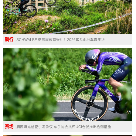
骑行
| SCHWALBE 德燕展位赢好礼！2026富龙山地车嘉年华
赛场
| 胸部填充检查引发争议 车手协会批评UCI仓促推出检测措施