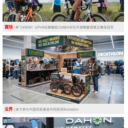
赛场
| ​单飞40KM！UPVINE静藤助力MBH车队环湖赛赢得第五赛段冠军
业界
| ​迪卡侬与中国风投基金共同投资Brompton