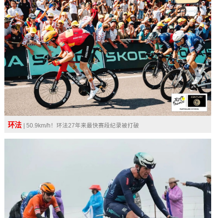
环法
| 50.9km/h！环法27年来最快赛段纪录被打破