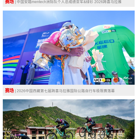
赛场
| 中国安踏mentech洲际队个人总成绩亚军&绿衫 2026跨喜马拉雅
赛场
| 2026中国西藏第七届跨喜马拉雅国际公路自行车极限赛落幕