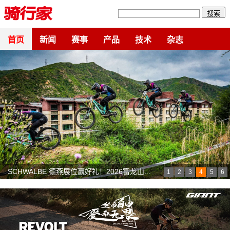
搜索
首页
新闻
赛事
产品
技术
杂志
胸部填充检查引发争议 车手协会批评UCI...
1
2
3
4
5
6
UCI主席大卫·拉帕蒂安支持男子环法进行...