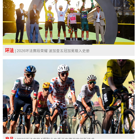
环法
| 2026环法赛段荣耀 波加查五冠加冕载入史册