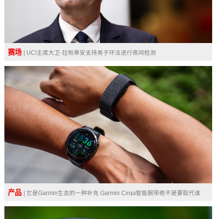
赛场
| UCI主席大卫·拉帕蒂安支持男子环法进行夜间检测
产品
| 它是Garmin生态的一种补充 Garmin Cirqa智能腕带绝不是要取代谁