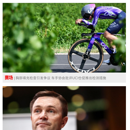
赛场
| 胸部填充检查引发争议 车手协会批评UCI仓促推出检测措施