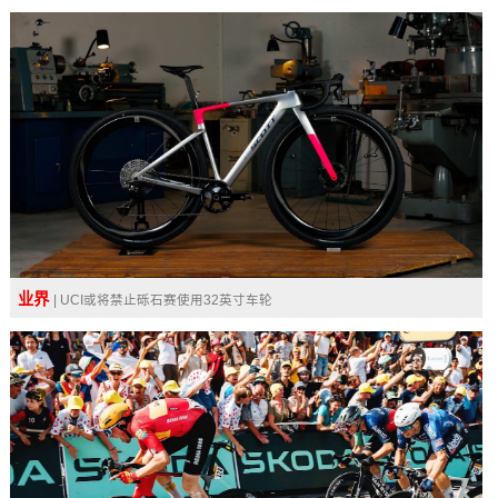
业界
| UCI或将禁止砾石赛使用32英寸车轮