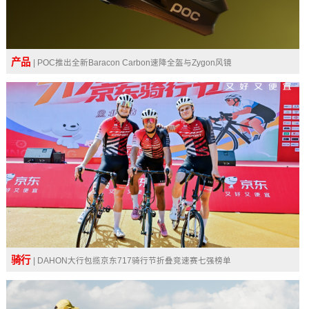
产品
| POC推出全新Baracon Carbon速降全盔与Zygon风镜
骑行
| DAHON大行包揽京东717骑行节折叠竞速赛七强榜单