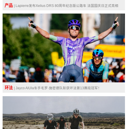
产品
| Lapierre发布Xelius DRS 80周年纪念版公路车 法国国庆日正式亮相
环法
| Jayco AlUla车手毛罗·施密德队斩获环法第13赛段冠军！