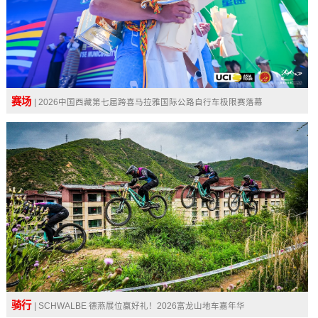
赛场
| 2026中国西藏第七届跨喜马拉雅国际公路自行车极限赛落幕
骑行
| SCHWALBE 德燕展位赢好礼！2026富龙山地车嘉年华