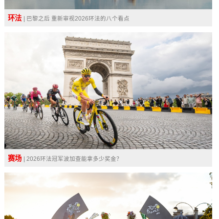
环法
| 巴黎之后 重新审视2026环法的八个看点
赛场
| 2026环法冠军波加查能拿多少奖金？