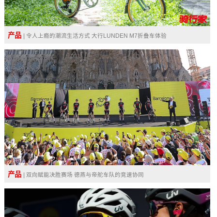
产品
| 令人上瘾的潮流生活方式 大行LUNDEN M7折叠车体验
产品
| 双向赋能决胜赛场 德燕与帝舵车队的竞速协同