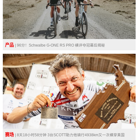
产品
| 96分！Schwalbe G-ONE RS PRO 横评夺冠幕后揭秘
赛场
| 8天18小时58分钟 3台SCOTT助力他骑行4938km又一次横穿美国