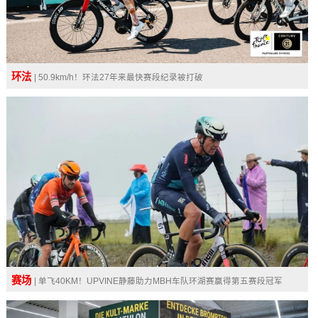
环法
| 50.9km/h！环法27年来最快赛段纪录被打破
赛场
| ​单飞40KM！UPVINE静藤助力MBH车队环湖赛赢得第五赛段冠军