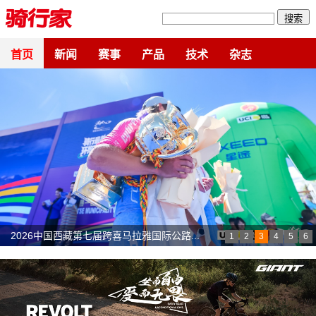
搜索
首页
新闻
赛事
产品
技术
杂志
Polished to Perfection DT Swiss发...
1
2
3
4
5
6
SCHWALBE 德燕展位赢好礼！2026富龙山...
胸部填充检查引发争议 车手协会批评UCI...