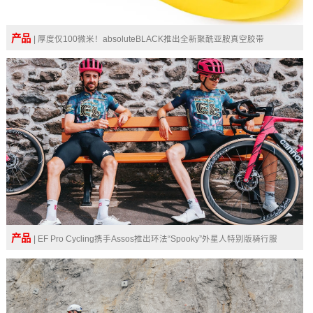
产品
| 厚度仅100微米！absoluteBLACK推出全新聚酰亚胺真空胶带
产品
| EF Pro Cycling携手Assos推出环法“Spooky”外星人特别版骑行服