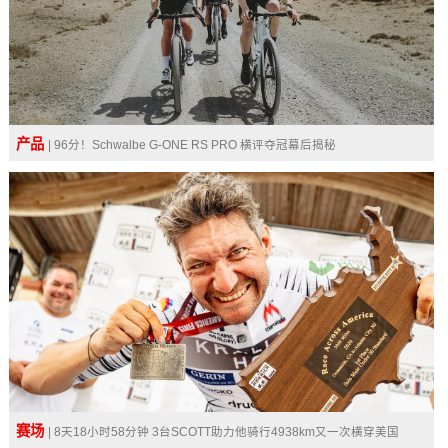
产品
| 96分！Schwalbe G-ONE RS PRO 横评夺冠幕后揭秘
赛场
| 8天18小时58分钟 3台SCOTT助力他骑行4938km又一次横穿美国