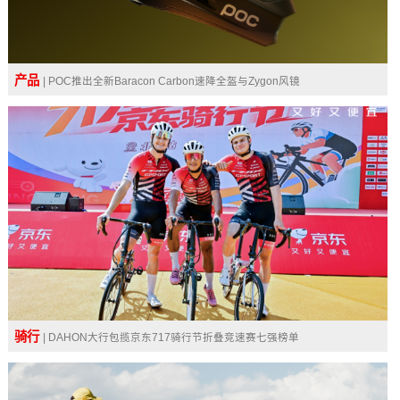
产品
| POC推出全新Baracon Carbon速降全盔与Zygon风镜
骑行
| DAHON大行包揽京东717骑行节折叠竞速赛七强榜单