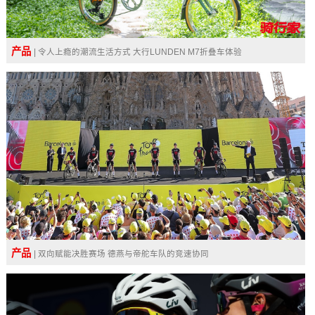
产品
| 令人上瘾的潮流生活方式 大行LUNDEN M7折叠车体验
产品
| 双向赋能决胜赛场 德燕与帝舵车队的竞速协同