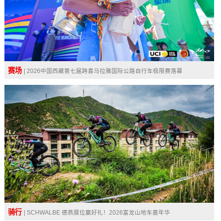
赛场
| 2026中国西藏第七届跨喜马拉雅国际公路自行车极限赛落幕
骑行
| SCHWALBE 德燕展位赢好礼！2026富龙山地车嘉年华