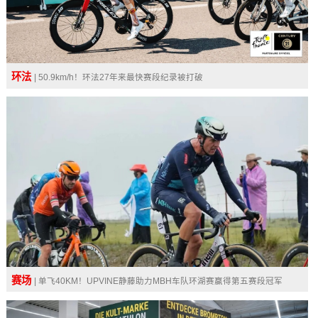
环法
| 50.9km/h！环法27年来最快赛段纪录被打破
赛场
| ​单飞40KM！UPVINE静藤助力MBH车队环湖赛赢得第五赛段冠军