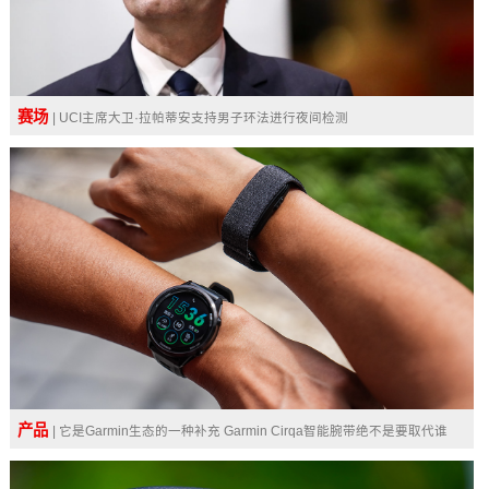
赛场
| UCI主席大卫·拉帕蒂安支持男子环法进行夜间检测
产品
| 它是Garmin生态的一种补充 Garmin Cirqa智能腕带绝不是要取代谁