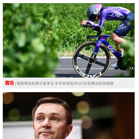
赛场
| 胸部填充检查引发争议 车手协会批评UCI仓促推出检测措施