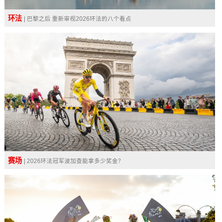
环法
| 巴黎之后 重新审视2026环法的八个看点
赛场
| 2026环法冠军波加查能拿多少奖金？