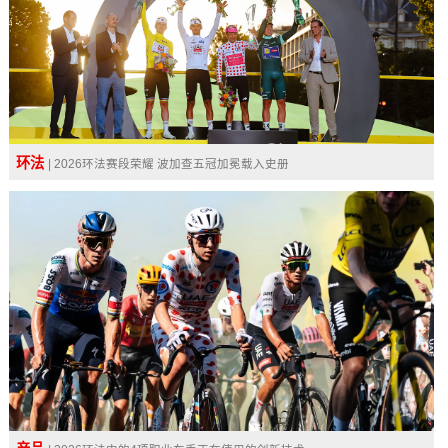
环法
| 2026环法赛段荣耀 波加查五冠加冕载入史册