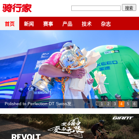
搜索
首页
新闻
赛事
产品
技术
杂志
Polished to Perfection DT Swiss发...
1
2
3
4
5
6
SCHWALBE 德燕展位赢好礼！2026富龙山...
胸部填充检查引发争议 车手协会批评UCI...