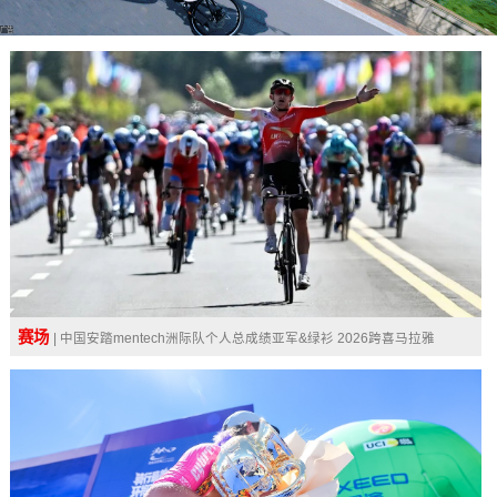
广告
赛场
| 中国安踏mentech洲际队个人总成绩亚军&绿衫 2026跨喜马拉雅