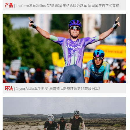
产品
| Lapierre发布Xelius DRS 80周年纪念版公路车 法国国庆日正式亮相
环法
| Jayco AlUla车手毛罗·施密德队斩获环法第13赛段冠军！