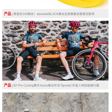
产品
| 厚度仅100微米！absoluteBLACK推出全新聚酰亚胺真空胶带
产品
| EF Pro Cycling携手Assos推出环法“Spooky”外星人特别版骑行服