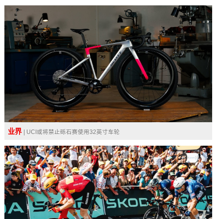
业界
| UCI或将禁止砾石赛使用32英寸车轮