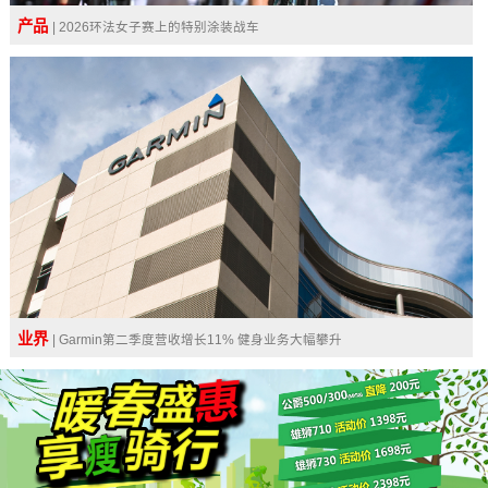
产品
| 2026环法女子赛上的特别涂装战车
业界
| Garmin第二季度营收增长11% 健身业务大幅攀升