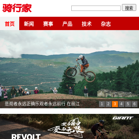
搜索
首页
新闻
赛事
产品
技术
杂志
悲观者永远正确乐观者永远前行 在丽江...
1
2
3
4
5
6