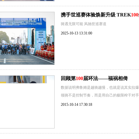
携手世巡赛体验焕新升级 TREK
100
骑遇无限可能 风驰世巡赛道
2025-10-13 13:31:00
回顾第
100
届环法——福祸相倚
数据说明弗鲁姆是越骑越慢，也就是说其实拉爆对手
领骑不是控制节奏，而是用自己的极限榨干对手
2015-10-14 17:30:18