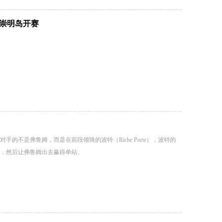
崇明岛开赛
的不是弗鲁姆，而是在前段领骑的波特（Riche Porte），波特的
，然后让弗鲁姆出去赢得单站。