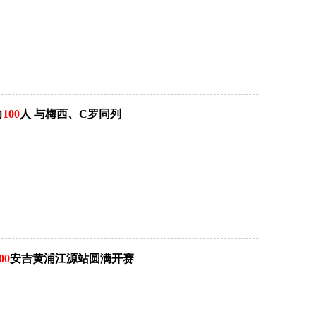
力
100
人 与梅西、C罗同列
00
安吉黄浦江源站圆满开赛