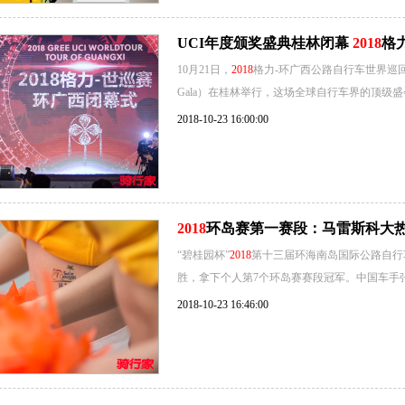
UCI年度颁奖盛典桂林闭幕
2018
格
10月21日，
2018
格力-环广西公路自行车世界巡
Gala）在桂林举行，这场全球自行车界的顶级
2018-10-23 16:00:00
2018
环岛赛第一赛段：马雷斯科大热
“碧桂园杯”
2018
第十三届环海南岛国际公路自行
胜，拿下个人第7个环岛赛赛段冠军。中国车手
2018-10-23 16:46:00