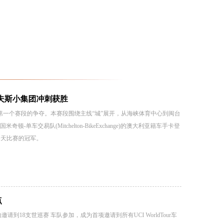
罗夫斯小集团冲刺获胜
第一个赛段的争夺。本赛段围绕主线“城”展开，从海峡体育中心到闽台
单车交易队(Mitchelton-BikeExchange)的澳大利亚籍车手卡登
了今天比赛的冠军。
点
到18支世巡赛 车队参加，成为首项邀请到所有UCI WorldTour车