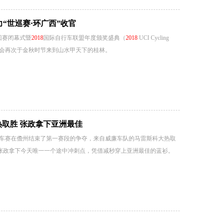
力“世巡赛·环广西”收官
回赛闭幕式暨
2018
国际自行车联盟年度颁奖盛典（
2018
UCI Cycling
盛会再次于金秋时节来到山水甲天下的桂林。
取胜 张政拿下亚洲最佳
车赛在儋州结束了第一赛段的争夺，来自威廉车队的马雷斯科大热取
张政拿下今天唯一一个途中冲刺点，凭借减秒穿上亚洲最佳的蓝衫。