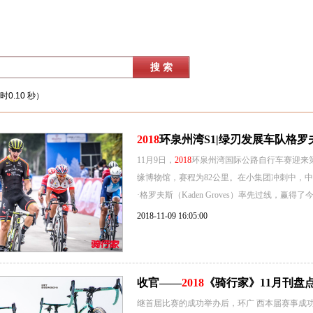
时0.10 秒）
2018
环泉州湾S1|绿刃发展车队格
11月9日，
2018
环泉州湾国际公路自行车赛迎来
缘博物馆，赛程为82公里。在小集团冲刺中，中国米奇顿-
·格罗夫斯（Kaden Groves）率先过线，赢得
2018-11-09 16:05:00
收官——
2018
《骑行家》11月刊盘
继首届比赛的成功举办后，环广 西本届赛事成功邀请