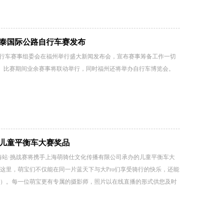
永泰国际公路自行车赛发布
自行车赛事组委会在福州举行盛大新闻发布会，宣布赛事筹备工作一切
举办。 比赛期间业余赛事将联动举行，同时福州还将举办自行车博览会。
-儿童平衡车大赛奖品
海站·挑战赛将携手上海萌骑仕文化传播有限公司承办的儿童平衡车大
这里，萌宝们不仅能在同一片蓝天下与大Pro们享受骑行的快乐，还能
）。每一位萌宝更有专属的摄影师，照片以在线直播的形式供您及时