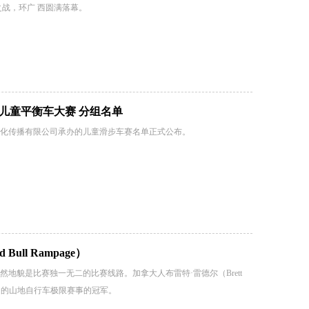
战，环广 西圆满落幕。
-儿童平衡车大赛 分组名单
化传播有限公司承办的儿童滑步车赛名单正式公布。
ull Rampage）
地貌是比赛独一无二的比赛线路。加拿大人布雷特·雷德尔（Brett
为知名的山地自行车极限赛事的冠军。