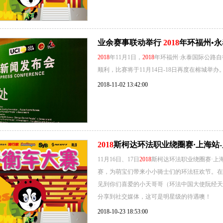
业余赛事联动举行
2018
年环福州•
2018
年11月1日，
2018
年环福州·永泰国际公路
顺利，比赛将于11月14日-18日再度在榕城
2018-11-02 13:42:00
2018
斯柯达环法职业绕圈赛·上海站
11月16日、17日
2018
斯柯达环法职业绕圈赛·上
赛，为萌宝们带来小小骑士们的环法狂欢节。在
见到你们喜爱的小天哥哥（环法中国大使阮经天
分享到社交媒体，这可是明星级的待遇噢！
2018-10-23 18:53:00