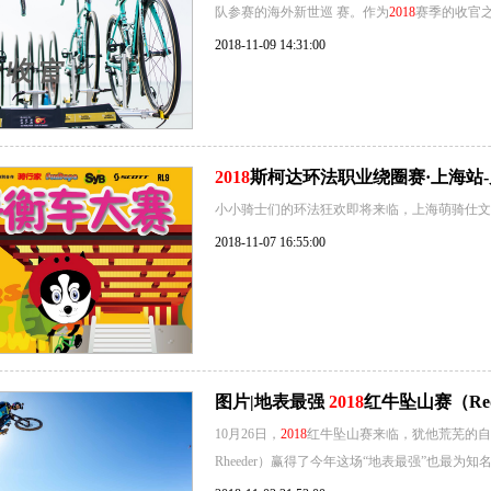
队参赛的海外新世巡 赛。作为
2018
赛季的收官之
2018-11-09 14:31:00
2018
斯柯达环法职业绕圈赛·上海站
小小骑士们的环法狂欢即将来临，上海萌骑仕文
2018-11-07 16:55:00
图片|地表最强
2018
红牛坠山赛（Red B
10月26日，
2018
红牛坠山赛来临，犹他荒芜的自然
Rheeder）赢得了今年这场“地表最强”也最