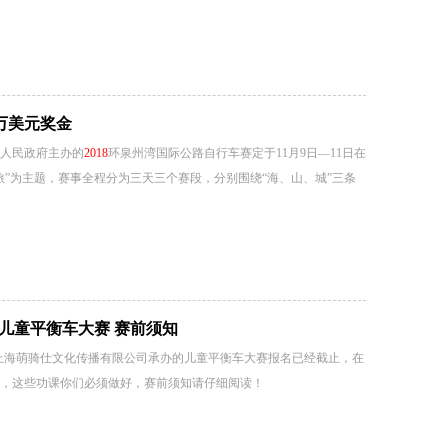
2万美元奖金
人民政府主办的
2018
环泉州湾国际公路自行车赛定于11月9日—11日在
文旅”为主题，赛事全程分为三天三个赛段，分别围绕“海、山、城”三条
-儿童平衡车大赛 赛前须知
上海萌骑仕文化传播有限公司承办的儿童平衡车大赛报名已经截止，在
，这些功课你们必须做好，赛前须知请仔细阅读！