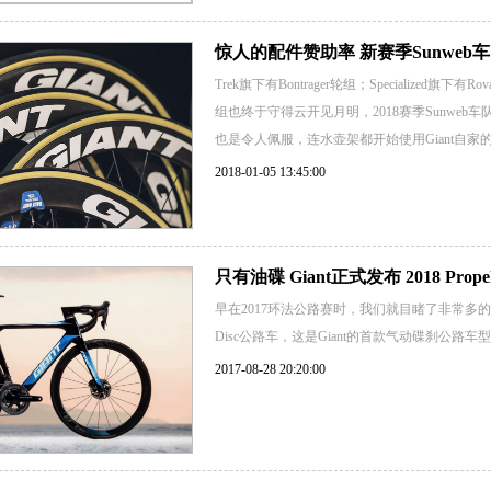
惊人的配件赞助率 新赛季Sunweb车
Trek旗下有Bontrager轮组；Specialize
组也终于守得云开见月明，2018赛季Sunweb车
也是令人佩服，连水壶架都开始使用Giant自家
2018-01-05 13:45:00
只有油碟 Giant正式发布 2018 Propel 
早在2017环法公路赛时，我们就目睹了非常多的碟刹版P
Disc公路车，这是Giant的首款气动碟刹公路车型
2017-08-28 20:20:00