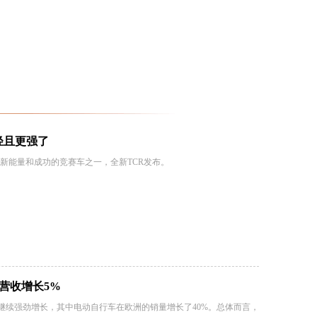
更轻且更强了
新能量和成功的竞赛车之一，全新TCR发布。
度营收增长5%
季度的收入继续强劲增长，其中电动自行车在欧洲的销量增长了40%。总体而言，