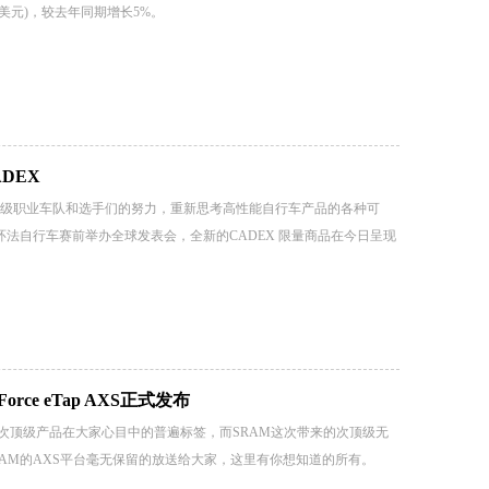
亿美元)，较去年同期增长5%。
DEX
级职业车队和选手们的努力，重新思考高性能自行车产品的各种可
年环法自行车赛前举办全球发表会，全新的CADEX 限量商品在今日呈现
rce eTap AXS正式发布
是次顶级产品在大家心目中的普遍标签，而SRAM这次带来的次顶级无
啬地将SRAM的AXS平台毫无保留的放送给大家，这里有你想知道的所有。