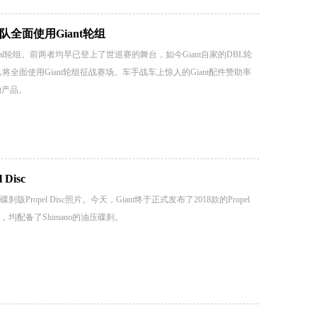
队全面使用Giant轮组
d旗下有Roval轮组。前两者均早已登上了世巡赛的舞台，如今Giant自家的DBL轮
队将全面使用Giant轮组征战赛场。车手战车上惊人的Giant配件赞助率
的产品。
Disc
ropel Disc照片。今天，Giant终于正式发布了2018款的Propel
，均配备了Shimano的油压碟刹。