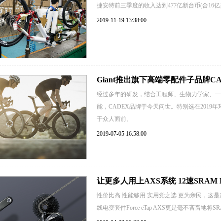
捷安特前三季度的收入达到477亿新台币(合16
2019-11-19 13:38:00
Giant推出旗下高端零配件子品牌CA
经过多年的研发，结合工程师、生物力学家、一
能，CADEX品牌于今天问世。特别选在2019
于众人面前。
2019-07-05 16:58:00
让更多人用上AXS系统 12速SRAM Fo
性价比高 性能够用 实用党之选 更为亲民，这
线电变套件Force eTap AXS更是毫不吝