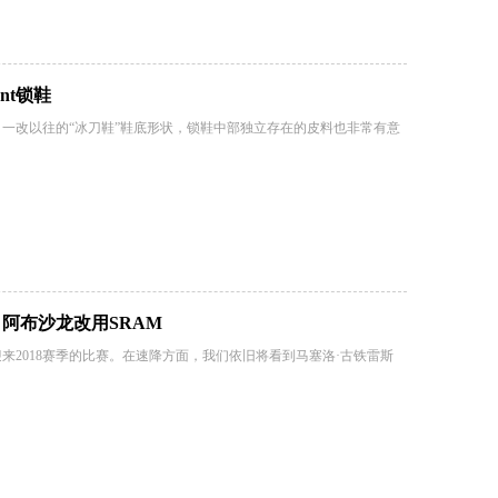
nt锁鞋
意，一改以往的“冰刀鞋”鞋底形状，锁鞋中部独立存在的皮料也非常有意
商 阿布沙龙改用SRAM
将迎来2018赛季的比赛。在速降方面，我们依旧将看到马塞洛·古铁雷斯