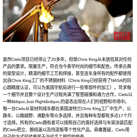
虽然Cielo项目已经停止了20多年，但是Chris King从未放低其对任何
产品的要求。限量生产，符合当今美学时尚的细节和配色，传承古典
的架型设计，精湛的细节工艺和焊接，甚至连车身所有的配件都使用
出自Chris King工厂的不锈钢材料（Chris King已经获得了NASA的同
心圆精度认证，可以为美国宇航局进行一些零部件的加工）。苛求每
一个细节并且整个设计生产过程充满了智慧碰撞和通力合作，Cielo以
一种&ldquo;Just Right&rdquo;的姿态出现在人们的视野和市场中。
每一台Cielo从管材到成车都在美国波特兰Chris King工厂中生产，公
路车、公路越野、通勤车等众多选择，并且每种车型都有多达17个尺
寸选择。所有的Cielo拥有者可以按照自己的喜好选择与车架涂装匹配
的Cielo把立、腕组盖以及挡泥板等个性化产品。毋庸置疑，Cielo用
自己的方式延续着属于当代手工钢架的传奇。