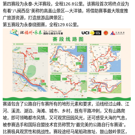
第四赛段为永泰-大洋赛段，全程126.8公里。该赛段首次将终点设为
有着“八闽西岳”美称的高盖山景区—大洋镇，将借助赛事最大限度推
广旅游资源，打造旅游品牌景区；
第五赛段为永泰绕圈赛，全程129.6公里。
赛道包含了公路自行车赛所有的地形元素和要求，沿线经过山峰、江
河、溪流、湖泊、海滩、城市、乡村，既有平路冲刺，又有山路爬
坡，即可领略都市风情，又可观赏田园风光，还可感受大海的气息，
被参赛选手和国际自盟技术官员称赞为“最完美的公路自行车赛道”。
比赛极具观赏性和挑战性。赛段途经马尾船政故址、鼓山鼓岭景区，