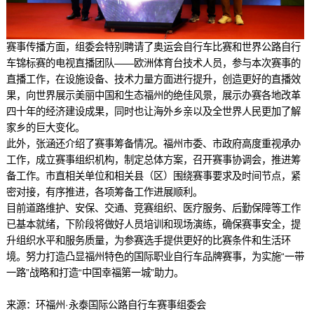
赛事传播方面，组委会特别聘请了奥运会自行车比赛和世界公路自行
车锦标赛的电视直播团队——欧洲体育台技术人员，参与本次赛事的
直播工作，在设施设备、技术力量方面进行提升，创造更好的直播效
果，向世界展示美丽中国和生态福州的绝佳风景，展示办赛各地改革
四十年的经济建设成果，同时也让海外乡亲以及全世界人民更加了解
家乡的巨大变化。
此外，张涵还介绍了赛事筹备情况。福州市委、市政府高度重视承办
工作，成立赛事组织机构，制定总体方案，召开赛事协调会，推进筹
备工作。市直相关单位和相关县（区）围绕赛事要求及时间节点，紧
密对接，有序推进，各项筹备工作进展顺利。
目前道路维护、安保、交通、竞赛组织、医疗服务、后勤保障等工作
已基本就绪，下阶段将做好人员培训和现场演练，确保赛事安全，提
升组织水平和服务质量，为参赛选手提供更好的比赛条件和生活环
境。努力打造凸显福州特色的国际职业自行车品牌赛事，为实施“一带
一路”战略和打造“中国幸福第一城”助力。
来源：环福州·永泰国际公路自行车赛事组委会