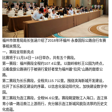
福州市体育局局长张涵介绍了2018年环福州·永泰国际公路自行车赛
事相关情况。
一，赛段呈现新亮点
比赛将于11月14日－18日举办，共有五个赛段。
第一赛段：福州赛段全程约107.4公里。以鼓岭柳杉王公园为终点，
沿着盘旋公路骑行于被骑行爱好者誉为福州最“拉风”山路的鼓宦公
路。
第二赛段为长乐赛段，全程共115.7公里。围绕滨海新城开发建设，
拉开了长乐新区建设的序幕，以信息化驱动现代化，加快建设数字中
国。
第三赛段为连江赛段，全程96.6公里。赛段眺望敖江入海口，连江体
育小镇一路沿敖江上游而行，充分展示连江新城风貌及浓厚的历史文
化底蕴。