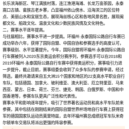
长乐滨海新区、琴江满族村落，连江渔港海滩、长龙万亩茶园，永泰
嵩口古镇、畲族古老乡寨，凸显福州依山傍水、沿海滨江的区位特
点、美丽山水和宜居生态，展现海丝核心区和各地风景名胜，展现闽
都文化、船政文化、温泉文化和少数民族风情及文化特色。
二，赛事水平逐年提高。
与往届相比，赛事水平进一步提高。环福州·永泰国际公路自行车赛已
成功举办六年，获得了国际自盟、中国自协和参赛选手的高度认可，
赛事级别、水平显著提升。今年，国际自盟将环福州·永泰国际公路自
行车赛被列入2020东京奥运会积分赛序列，参赛选手可以在2018和
2019环福州·永泰国际公路自行车赛中获得奥运积分，赛事吸引力进
一步提升，截止目前，赛事组委会收到了众多车队的参赛申请，经过
筛选，最终共邀请来自五大洲15个国家和地区的22支高水平职业自行
车队，包括德国、加拿大、玻利维亚、澳大利亚、厄立特里亚、马来
西亚、蒙古、日本、荷兰、芬兰、捷克、韩国、白俄罗斯、中国和中
国香港等，参赛车队更具广泛性和代表性。
赛事水平和影响逐年提升，吸引了世界著名运动员和高水平车队前来
参赛，其中包括在刚刚结束的国际自盟世界杯场地自行车赛上获得冠
军的德国国家队运动员莫里特兹，去年环福州赛总成绩冠军车队米奇
尔顿单车交易队将派出更强的阵容参赛。