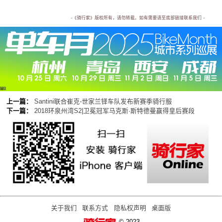
-《骑行家》版权所有，请勿转载。如有需要请至底部链接联系我们 -
广告
上一篇：
Santini联合崔克-世家兰铎车队发布新赛季骑行服
下一篇：
2018环泉州湾S2|卫冕冠军马克斯·斯特德曼赢得皇后赛段
关于我们
联系方式
隐私权声明
桌面版
© 2023