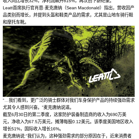
收入同比增长32%，净利润飙升815%，再次创下新纪录。
Leatt首席执行官肖恩·麦克唐纳（Sean Macdonald）指出，营收因产
品类别而增长，并提到头盔和鞋类产品的需求，尤其是山地车骑行鞋
和摩托车靴。
“…我们看到，更广泛的骑士群体对我们车身保护产品的持续强劲需求
尤其令人感到兴奋。”麦克唐纳说道。
截至6月30日的第二季度，这家防护装备制造商的收入为690万美
元，净收入为67.5万美元，摊薄每股0.12美元。该季度美国地区收入
增长51%，国际收入增长16%。
麦克唐纳说:“我们认为，这种强劲需求的部分原因在于，近来消费者