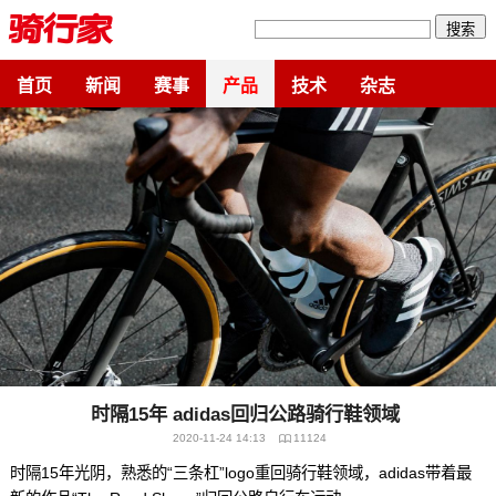
搜索
首页
新闻
赛事
产品
技术
杂志
时隔15年 adidas回归公路骑行鞋领域
2020-11-24 14:13
11124
时隔15年光阴，熟悉的“三条杠”logo重回骑行鞋领域，adidas带着最