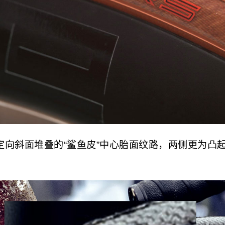
在于定向斜面堆叠的“鲨鱼皮”中心胎面纹路，两侧更为