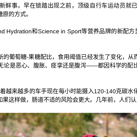
新鲜事。早在锁踏出现之前，顶级自行车运动员就
糖原的方式。
el and Hydration和Science in Sport等营养
和新的葡萄糖-果糖配比，食用阈值已经发生了变化，
无论是恶心、腹胀、痉挛还是腹泻——都因科学的配
着越来越多的车手现在每小时能摄入120-140克碳
果这样做，肠道不适的风险会更大。几年前，人们认为