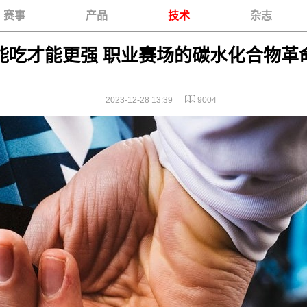
赛事
产品
技术
杂志
能吃才能更强 职业赛场的碳水化合物革
2023-12-28 13:39
9004