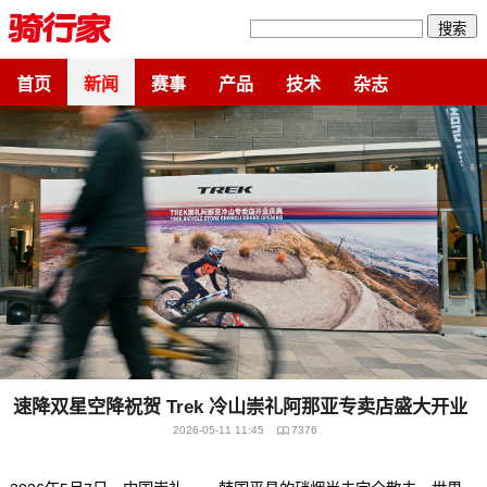
搜索
首页
新闻
赛事
产品
技术
杂志
速降双星空降祝贺 Trek 冷山崇礼阿那亚专卖店盛大开业
2026-05-11 11:45
7376