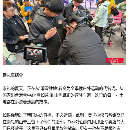
崇礼集结令
崇礼的夏天，正在从“滑雪胜地”转变为全季候户外运动的代名词。从
国家跳台滑雪中心“雪如意”到山间蜿蜒的速降车道，这里的每一寸土
地都在诉说着速度的故事。
如果你错过了韩国站的直播，不必遗憾。此刻，奥卡拉汉与戴维斯已
在崇礼的山脊上留下了他们的胎印。Trek冷山崇礼阿那亚专卖店的大
门已经敞开，这里不只有冠军同款的战车，更有一种永不屈服的态