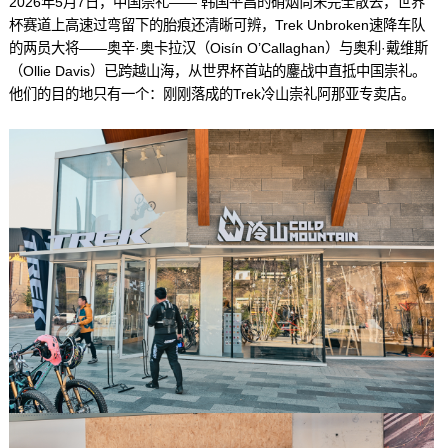
2026年5月7日，中国崇礼—— 韩国平昌的硝烟尚未完全散去，世界
杯赛道上高速过弯留下的胎痕还清晰可辨，Trek Unbroken速降车队
的两员大将——奥辛·奥卡拉汉（Oisín O’Callaghan）与奥利·戴维斯
（Ollie Davis）已跨越山海，从世界杯首站的鏖战中直抵中国崇礼。
他们的目的地只有一个：刚刚落成的Trek冷山崇礼阿那亚专卖店。