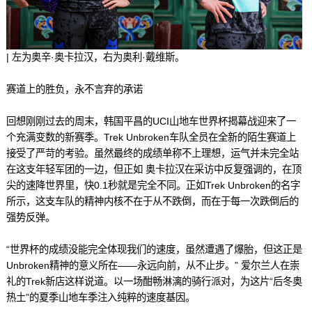
| 左为奥辛·奥卡拉汉，右为奥利·戴维斯。
赛道上的胜负，永不言弃的承诺
回想刚刚过去的周末，韩国平昌的UCI山地车世界杯揭幕战迎来了一
个充满变数的新赛季。Trek Unbroken车队全员在全新的陌生赛道上
接受了严苛的考验。虽然最终的成绩单称不上理想，运气并未完全站
在这支年轻军团的一边，但正如 奥卡拉汉在采访中反复强调的，在顶
尖的速降世界里，快0.1秒就是完全不同。正如Trek Unbroken的名字
所示，这支车队的精神内核不在于从不跌倒，而在于每一次跌倒后的
强势反弹。
“世界杯的成绩没能完全体现我们的速度，虽然遭遇了爆胎，但这正是
Unbroken精神的意义所在——永远向前，从不止步。” 爱尔兰人在崇
礼的Trek新店这样说道。以一场酣畅淋漓的骑行派对，为这片“后冬奥
热土”的夏季山地车季注入纯粹的速度基因。