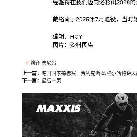
经验将在我们迈向洛杉矶2028
戴格南于2025年7月退役，当
编辑：HCY
图片：资料图库
莉齐·德尼昂
上一篇：
德国国家锦标赛：费利克斯·恩格尔哈特逆风
下一篇：
最后一页