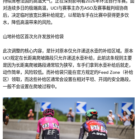
持续席卷法国的高温天气，正在深刻影响着2026年环法自行车赛。面
对连续多日的极端高温，UCI与赛事主办方ASO及赛事裁判组协商
后，决定临时放宽比赛补给规定，以帮助车手在比赛中获得更多饮
水，降低高温带来的风险。
山地补给区首次允许发放补给袋
此次调整的核心内容，是针对原本仅允许递送水壶的补给区域。原本
UCI规定在长距离爬坡路段只允许递送水壶补给，此前这条规则主要
是因为长距离爬坡路段通常较为狭窄，车手们拿到水壶补给后就走，
动作简单，风险较低。而补给袋只能在官方规定的Feed Zone（补给
区）领取，而这些补给区通常会设置在相对平坦、开阔的安全路段，
一般不会设置在爬坡过程中。