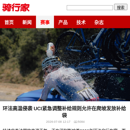
搜索
首页
新闻
赛事
产品
技术
杂志
环法高温侵袭 UCI紧急调整补给规则允许在爬坡发放补给
袋
2026-07-08 12:17
5084