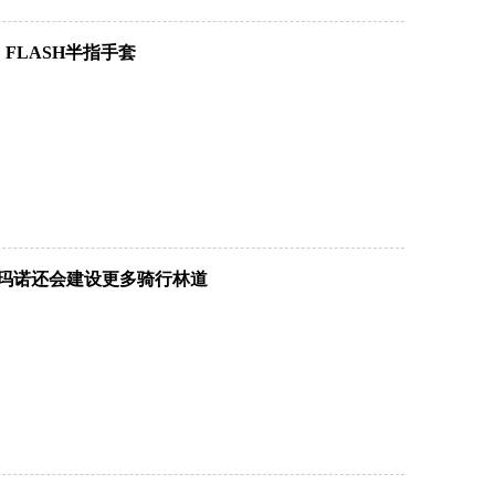
E FLASH半指手套
生根 禧玛诺还会建设更多骑行林道