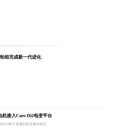
CE轮组完成新一代进化
接入Cues Di2电变平台
放Di2电子变速的底层通信协议