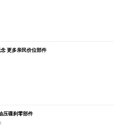
概念 更多亲民价位部件
把油压碟刹零部件
线