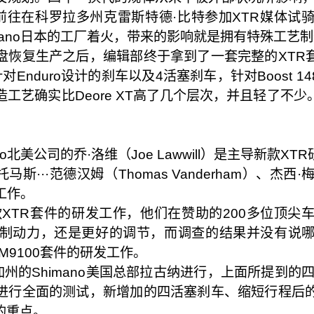
前往在科罗拉多州克雷斯特德·比特参加XTR媒体试
mano日本的工厂着火，带来的影响就是拥有特殊工艺制
盘恢复生产之后，编辑部终于拿到了一套完整的XTR
针对Enduro设计的刹车以及4活塞刹车，针对Boost 14
造工艺确实比Deore XT高了几个层次，并且轻了不
o北美公司的乔·洛维（Joe Lawwill）是主导新款
、托马斯···范德汉姆（Thomas Vanderham）、杰西·
工作。
备新款XTR套件的研发工作，他们在赞助的200多位
制动力，还是更好的调节，而调查的结果并没有说
 M9100套件的研发工作。
试在加州的Shimano美国总部拉古纳进行，上面所提到的四位
进行全面的测试，新增加的四活塞刹车、缩短行程后的
的重点。