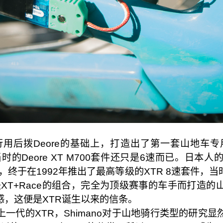
的旅行用后拨Deore的基础上，打造出了第一套山地车专用
,当时的Deore XT M700套件还只是6速而已。日
之后，终于在1992年推出了最高等级的XTR 8速套件
源就是XT+Race的组合，完全为顶级赛事的车手而打
，这便是XTR诞生以来的信条。
一代的XTR，Shimano对于山地骑行类型的研究