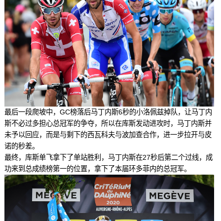
最后一段爬坡中，GC榜落后马丁内斯6秒的小洛佩兹掉队，让马丁内
斯不必过多担心总冠军的争夺，所以在库斯发动进攻时，马丁内斯并
未予以回应，而是与剩下的西瓦科夫与波加查合作，进一步拉开与皮
诺的秒差。
最终，库斯单飞拿下了单站胜利，马丁内斯在27秒后第二个过线，成
功来到总成绩榜第一的位置，拿下了本届环多菲内的总冠军。