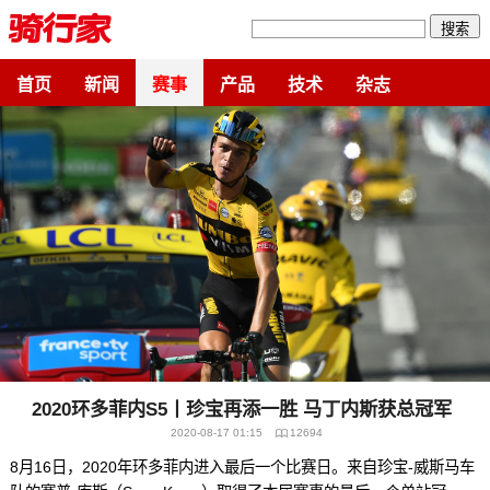
搜索
首页
新闻
赛事
产品
技术
杂志
2020环多菲内S5丨珍宝再添一胜 马丁内斯获总冠军
2020-08-17 01:15
12694
8月16日，2020年环多菲内进入最后一个比赛日。来自珍宝-威斯马车