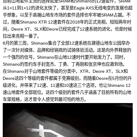
目前山地套件主流的选择就是SRAM和Shimano的12速套件，SRAM
从1×11到1×12的进化太快了，甚至是Eagle AXS无线电变的发展也超
乎想象，以至于高端山地车市场的套件选择也牢牢被SRAM占据。不
过，随着Shimano XTR 12速套件在2018年的正式亮相，短短两年时
间，Deore XT、SLX和Deore已经完成了12速系统的进化，也是时候
拉出来亮相一番了。
8月的第三周，Shimano集合了全部12速系统在建德山地车公园举办
了一次针对媒体、品牌和经销商的试骑体验活动。这是向外界释放的
一个强烈的信号，Shimano在山地12速时代要开始发力了。同时，
Shimano的签约车手封宽杰、丁勇、丁再刚和张京坤也应邀到场。
在Shimano对于山地套件等级的分类中，XTR、Deore XT、SLX和
Deore这四个等级的套件都属于竞赛级别，而随着Deore在5月份的升
级进化，并带来了12速、11速和10速这三个选项，也让Shimano 12
速山地套件全部就位。这四个级别的套件几乎涵盖了目前所有的山地
车架规格，这才是令人感觉到最可怕的地方。