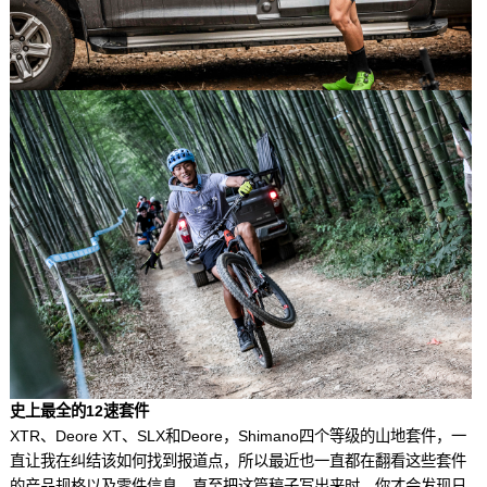
史上最全的12速套件
XTR、Deore XT、SLX和Deore，Shimano四个等级的山地套件，一
直让我在纠结该如何找到报道点，所以最近也一直都在翻看这些套件
的产品规格以及零件信息。直至把这篇稿子写出来时，你才会发现日