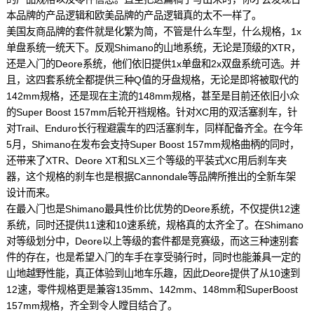
本品牌的产品逻辑和欧美品牌的产品逻辑真的太不一样了。
美国友商品牌的套件就是化繁为简，不管是什么车型，什么规格，1x
单盘系统一统天下。反观Shimano的山地系统，无论是顶级的XTR，
还是入门的Deore系统，他们依旧提供1x单盘和2x双盘系统可选。并
且，这四套系统全都提供三种Q值的牙盘规格，无论是即将被取代的
142mm规格，还是现在主流的148mm规格，甚至是目前还依旧小众
的Super Boost 157mm后轮开裆规格。针对XC用的双活塞刹车，针
对Trail、Enduro长行程避震车的四活塞刹车，同样配备齐全。在今年
5月，Shimano在发布会支持Super Boost 157mm规格曲柄的同时，
还带来了XTR、Deore XT和SLX三个等级的平装式XC用后刹车夹
器，这个规格的刹车也是根据Cannondale等品牌所推出的全新车架
设计而来。
在最入门也是Shimano最具性价比优势的Deore系统，不仅提供12速
系统，同时还提供11速和10速系统，规格真的太齐全了。在Shimano
对等级划分中，Deore以上等级的套件都是竞赛级，而这三种速别套
件的存在，也是希望入门的车手在享受骑行时，同时也能兼具一定的
山地越野性能，真正体验到山地车乐趣，因此Deore提供了从10速到
12速，零件规格更是兼容135mm、142mm、148mm和SuperBoost
157mm规格，齐全到令人瞠目结合了。