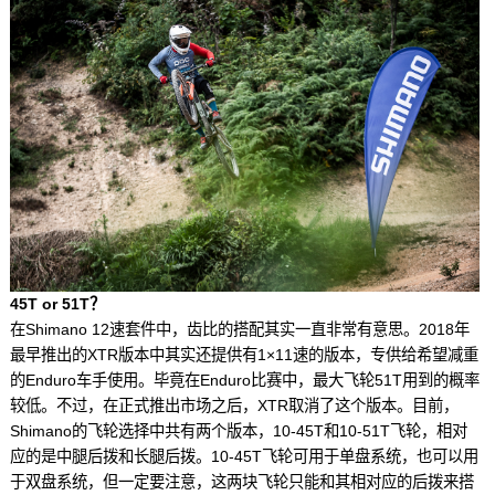
45T or 51T？
在Shimano 12速套件中，齿比的搭配其实一直非常有意思。2018年
最早推出的XTR版本中其实还提供有1×11速的版本，专供给希望减重
的Enduro车手使用。毕竟在Enduro比赛中，最大飞轮51T用到的概率
较低。不过，在正式推出市场之后，XTR取消了这个版本。目前，
Shimano的飞轮选择中共有两个版本，10-45T和10-51T飞轮，相对
应的是中腿后拨和长腿后拨。10-45T飞轮可用于单盘系统，也可以用
于双盘系统，但一定要注意，这两块飞轮只能和其相对应的后拨来搭