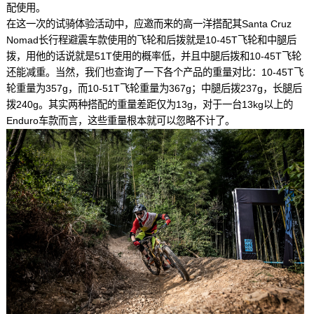
配使用。
在这一次的试骑体验活动中，应邀而来的高一洋搭配其Santa Cruz
Nomad长行程避震车款使用的飞轮和后拨就是10-45T飞轮和中腿后
拨，用他的话说就是51T使用的概率低，并且中腿后拨和10-45T飞轮
还能减重。当然，我们也查询了一下各个产品的重量对比：10-45T飞
轮重量为357g，而10-51T飞轮重量为367g；中腿后拨237g，长腿后
拨240g。其实两种搭配的重量差距仅为13g，对于一台13kg以上的
Enduro车款而言，这些重量根本就可以忽略不计了。