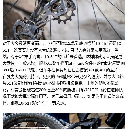
对于大多数消费者而言，长行程避震车款到底该搭配10-45T还是10-
51T，这其实并没有太大的影响，根据自己的喜好来决定就好。当
然，对于XC车手而言，10-51T的飞轮是首选，这样你就可以搭配更
大盘片。一般来说，很多XC整车搭配Shimano套件时的齿比搭配是前
34T后10-51T飞轮，但车手在竞赛时往往会搭配36T或38T的盘片，
在强力大腿的支持下，更大的飞轮能够带来更快的速度，并最大飞轮
片51T又能让他们在陡坡中依旧能够持续踩踏。山地的爬坡不像公
路，时常会出现超过20%甚至30%的爬坡，所以51T的飞轮在这种状
况下就能发挥实际作用了。对于单盘用户而言，如果你不知道怎么选
择，那就10-51T就好了，一劳永逸。