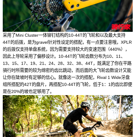
采用了Mini Cluster一体铆钉结构的10-44T的飞轮和以及最大支持
44T的后拨，是为gravel针对性设定的搭配，有一点要注意哦，XPLR
的后拨仅支持单盘系统，因为需要支持较大的变速范围（440%），
因此上导轮采用了偏移设计。10-44T的飞轮齿数分布为10、11、
13、15、17、19、21、24、28、32、38、44T，既满足了你在平路
骑行时所需要的较为绵密的齿比跳动，而后面的大飞轮齿数设计又能
让你在陡坡时有足够的信心。就像这一次的搭配，Rival 1 Wide牙盘
组所搭配的42T的盘片，再搭配10-44T的飞轮，低于1：1的齿比即便
是在20%的坡也足够用了。