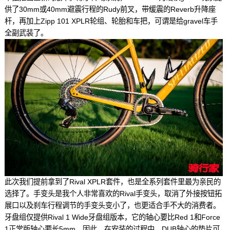
供了30mm或40mm避震行程的Rudy前叉，带缓震的Reverb升降座
杆，再加上Zipp 101 XPLR轮组、轮胎和车把，可谓是给gravel车手
全副武装了。
此次我们提前拿到了Rival XPLR套件，也是全系列套件里最为亲民的
选择了。手变头是我个人非常喜欢的Rival手变头，取消了外接按钮拓
展口以及刹车行程调节的手变头变小了，也更适合手不大的消费者。
牙盘组仅提供Rival 1 Wide牙盘组版本，它的轴心要比Red 1和Force
1正常版轴心要长5mm。因此，在安装的过程中，DUB轴心的垫片可