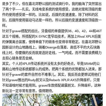
是多了不少，但在嘉北郊野公园的测试骑行中，我的脑海了突然冒出
了两个字——扎实。无线电变系统的使用感受，这绝对是和顶级的套
件的使用感受是一样的。比如说，后拨的变速速度，除了材料的区
别，后拨所使用驱动马达是一样的，所以后拨的变速速度和顶级款一
样。
针对于gravel搭配的齿比，牙盘组的单盘提供38、40、42、44和46T
这五个规格，所搭配的X-SYNC宽窄齿技术，再加上Rival XPLR后拨
的弹簧离合装置，使得单盘下的链条也变得非常稳定。在嘉北郊野公
园新设计的山地路线上，骑着Diverge在落差、高低不平的大石块路
线上时，你要做的反而就是选好走线，一气呵成，而不需要浪费精力
去担心链条是否会掉。
其实，个人对XPLR传动系统并没有太多的好奇点，毕竟SRAM的公
路和山地传动系统都那么的成熟，把两个系统的优势都加入进来，那
针对于gravel的套件自然也不难事儿。其实，我反而会更想试用他们
针对gravel推出的Rudy前叉以及Reberb XPLR AXS升降座杆，只是
不知道啥时候才能用到。gravel车款搭配避震前叉、升降座杆，这种
新玩法一定非常有意思，值得期待。