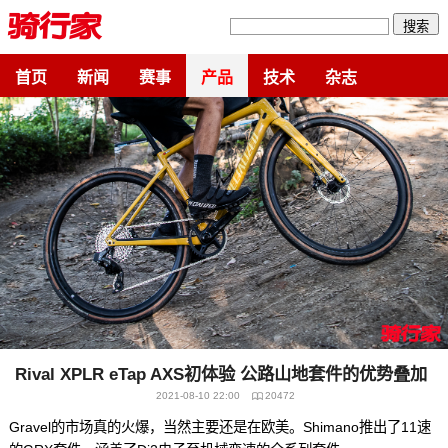
搜索
首页
新闻
赛事
产品
技术
杂志
Rival XPLR eTap AXS初体验 公路山地套件的优势叠加
2021-08-10 22:00
20472
Gravel的市场真的火爆，当然主要还是在欧美。Shimano推出了11速