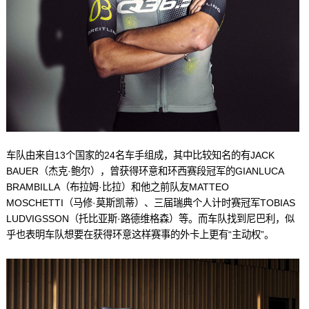
车队由来自13个国家的24名车手组成，其中比较知名的有JACK
BAUER（杰克·鲍尔），曾获得环意和环西赛段冠军的GIANLUCA
BRAMBILLA（布拉姆·比拉）和他之前队友MATTEO
MOSCHETTI（马修·莫斯凯蒂）、三届瑞典个人计时赛冠军TOBIAS
LUDVIGSSON（托比亚斯·路德维格森）等。而车队找到尼巴利，似
乎也表明车队想要在获得环意这样赛事的外卡上更有“主动权”。