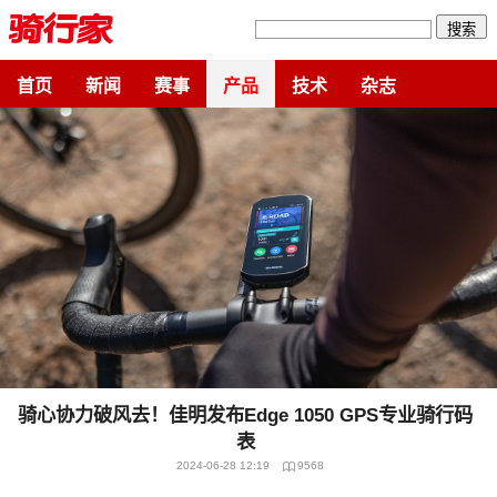
搜索
首页
新闻
赛事
产品
技术
杂志
骑心协力破风去！佳明发布Edge 1050 GPS专业骑行码
表
2024-06-28 12:19
9568