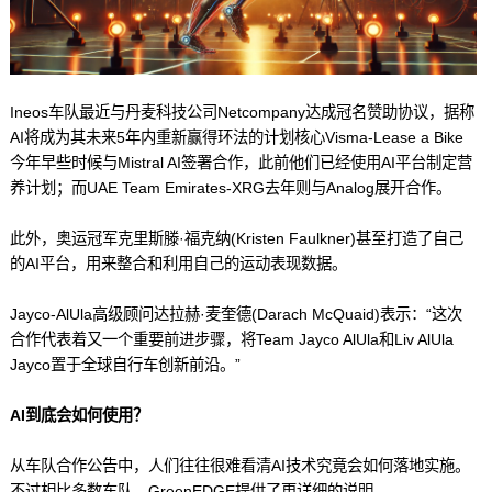
Ineos车队最近与丹麦科技公司Netcompany达成冠名赞助协议，据称
AI将成为其未来5年内重新赢得环法的计划核心Visma-Lease a Bike
今年早些时候与Mistral AI签署合作，此前他们已经使用AI平台制定营
养计划；而UAE Team Emirates-XRG去年则与Analog展开合作。
此外，奥运冠军克里斯滕·福克纳(Kristen Faulkner)甚至打造了自己
的AI平台，用来整合和利用自己的运动表现数据。
Jayco-AlUla高级顾问达拉赫·麦奎德(Darach McQuaid)表示：“这次
合作代表着又一个重要前进步骤，将Team Jayco AlUla和Liv AlUla
Jayco置于全球自行车创新前沿。”
AI到底会如何使用？
从车队合作公告中，人们往往很难看清AI技术究竟会如何落地实施。
不过相比多数车队，GreenEDGE提供了更详细的说明。