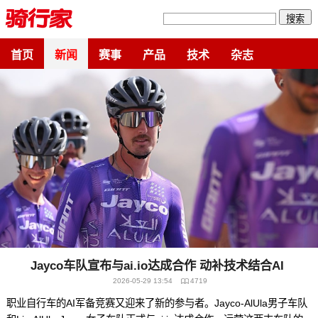
搜索
首页
新闻
赛事
产品
技术
杂志
Jayco车队宣布与ai.io达成合作 动补技术结合AI
2026-05-29 13:54
4719
职业自行车的AI军备竞赛又迎来了新的参与者。Jayco-AlUla男子车队