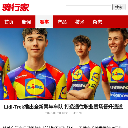
搜索
首页
新闻
赛事
产品
技术
杂志
Lidl-Trek推出全新青年车队 打造通往职业赛场晋升通道
2026-03-20 13:20
5780