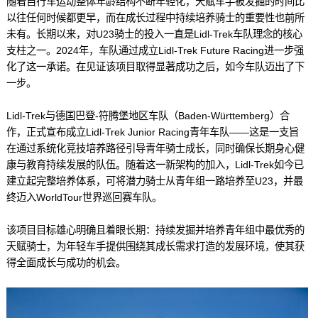
随着自行车运动整体年龄结构不断年轻化，天赋车手被发掘的时间比
以往任何时候都更早，而在成长过程中持续培养骑士的重要性也前所
未有。长期以来，对U23骑士的投入一直是Lidl-Trek车队理念的核心
支柱之一。2024年，车队通过成立Lidl-Trek Future Racing进一步强
化了这一承诺。在见证该项目取得显著成功之后，如今车队迈出了下
一步。
Lidl-Trek与德国巴登-符腾堡地区车队（Baden-Württemberg）合
作，正式宣布成立Lidl-Trek Junior Racing青年车队——这是一支旨
在通过系统化竞技培养路径引导青年骑士成长，同时确保长期身心健
康与教育持续发展的队伍。随着这一新架构的加入，Lidl-Trek如今已
建立起完整培养体系，可将潜力骑士从青年组一路培养至U23，并最
终迈入WorldTour世界巡回赛车队。
该项目目标雄心明确且着眼长期：持续发掘并培养青年组中最优秀的
天赋骑士，为年轻车手提供围绕其成长需求打造的发展环境，使其获
得全面成长与成功的机会。