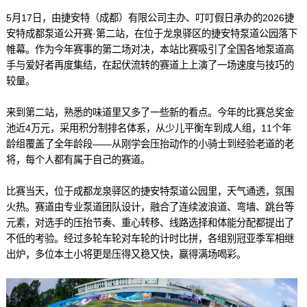
5月17日，由捷安特（成都）有限公司主办、叮叮假日承办的2026捷
安特成都泵道公开赛·第二站，在位于龙泉驿区的捷安特泵道公园落下
帷幕。作为今年赛事的第二场对决，本站比赛吸引了全国各地泵道高
手与爱好者再度集结，在起伏流转的赛道上上演了一场速度与技巧的
较量。
来到第二站，熟悉的味道里又多了一些新的看点。今年的比赛总奖金
池近4万元，采用积分制排名体系，从少儿平衡车到成人组，11个年
龄组覆盖了全年龄段——从刚学会压抬动作的小骑士到经验老道的老
将，每个人都有属于自己的赛道。
比赛当天，位于成都龙泉驿区的捷安特泵道公园里，天气通透，氛围
火热。赛道由专业泵道团队设计，融合了连续波浪道、弯墙、跳台等
元素，对选手的压抬节奏、重心转移、线路选择和体能分配都提出了
不低的考验。经过多轮车轮对车轮的计时比拼，各组别冠亚季军相继
出炉，多位本土小将更是压得又稳又快，赢得满场喝彩。