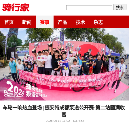
搜索
首页
新闻
赛事
产品
技术
杂志
车轮一响热血登场 |捷安特成都泵道公开赛·第二站圆满收
官
2026-05-18 11:02
7462