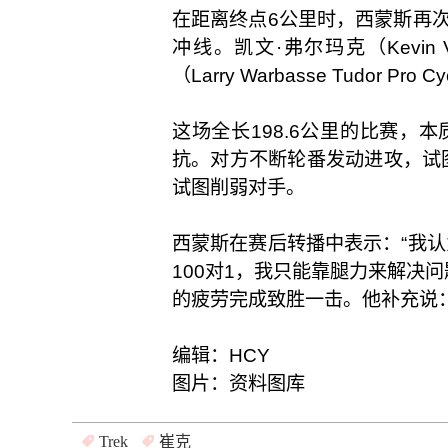
在距离终点6公里时，西蒙斯再
冲线。凯文·弗尔玛克（Kevin V
（Larry Warbasse Tudor P
这场全长198.6公里的比赛，本质
抗。对方不断轮番发动进攻，试
试图削弱对手。
西蒙斯在赛后转播中表示：“我
100对1，我只能靠腿力来解决
的疲劳完成致胜一击。他补充说
编辑：HCY
图片：资料图库
Trek
崔克