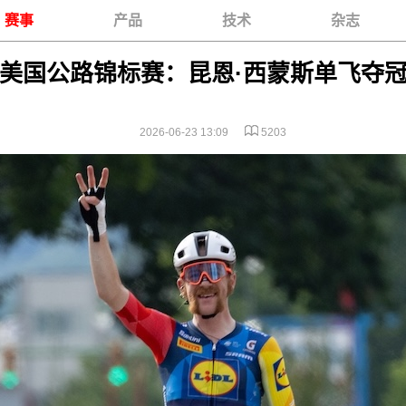
赛事
产品
技术
杂志
美国公路锦标赛：昆恩·西蒙斯单飞夺
2026-06-23 13:09
5203