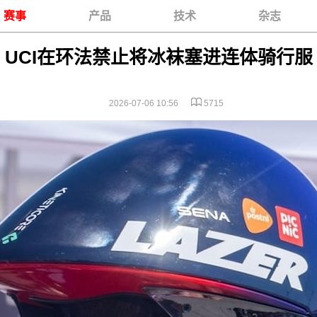
赛事
产品
技术
杂志
UCI在环法禁止将冰袜塞进连体骑行服
2026-07-06 10:56
5715