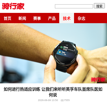
搜索
首页
新闻
赛事
产品
技术
杂志
如何进行热适应训练 让我们来听听英孚车队首席队医如
何说
2026-06-09 13:50
7555