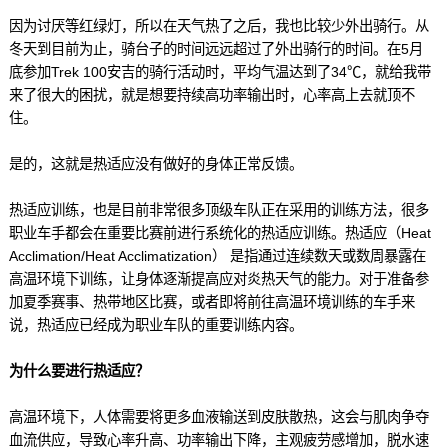
因为讨厌等红绿灯，所以在天气热了之后，我也比较少外出骑行。从
冬天到目前为止，骑台子的时间远远超过了外出骑行的时间。在5月
底参加Trek 100安吉的骑行活动时，平均气温达到了34℃，就给我带
来了很大的困扰，就是想要持续高功率输出时，心率高上去就顶不
住。
是的，这就是热适应没有做好的身体正常反馈。
热适应训练，也是目前非常很多顶级车队正在采用的训练方法，很多
职业车手都会在重要比赛前进行系统化的热适应训练。热适应（Heat
Acclimation/Heat Acclimatization） 是指通过连续数天或数周暴露在
高温环境下训练，让身体逐渐提高应对炎热天气的能力。对于准备参
加夏季赛事、热带地区比赛，或者即将前往高温环境训练的车手来
说，热适应已经成为职业车队的重要训练内容。
为什么要进行热适应？
高温环境下，人体需要将更多血液输送到皮肤散热，这会与肌肉争夺
血流供应，导致心率升高、功率输出下降，主观疲劳感增加，脱水速