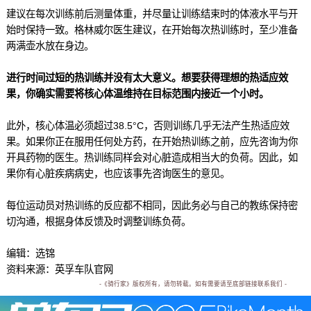
建议在每次训练前后测量体重，并尽量让训练结束时的体液水平与开
始时保持一致。格林威尔医生建议，在开始每次热训练时，至少准备
两满壶水放在身边。
进行时间过短的热训练并没有太大意义。想要获得理想的热适应效
果，你确实需要将核心体温维持在目标范围内接近一个小时。
此外，核心体温必须超过38.5°C，否则训练几乎无法产生热适应效
果。如果你正在服用任何处方药，在开始热训练之前，应先咨询为你
开具药物的医生。热训练同样会对心脏造成相当大的负荷。因此，如
果你有心脏疾病病史，也应该事先咨询医生的意见。
每位运动员对热训练的反应都不相同，因此务必与自己的教练保持密
切沟通，根据身体反馈及时调整训练负荷。
编辑：选锦
资料来源：英孚车队官网
-《骑行家》版权所有，请勿转载。如有需要请至底部链接联系我们 -