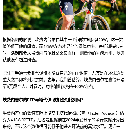
根据洛朗的解说，埃费内普尔在其中一个间歇中输出420W，这一数
值略低于他的阈值，而425W左右才是他的阈值功率。每组训练结束
时，洛朗都会从埃费内普尔耳朵采集血样，测量他的乳酸水平，以确
认他没有超过阈值。
职业车手通常会非常谨慎地隐藏自己的FTP数值，尤其是在环法这类
重大赛事即将到来之前。去年，我们曾估算，埃费内普尔在赢得环法
第5赛段个人计时赛时，功率输出大约在400W左右。
埃费内普尔的FTP与塔代伊·波加查相比如何？
埃费内普尔的数值实际上略高于塔代伊·波加查（Tadej Pogačar）估
算为415W的FTP。后者是根据他在2024年底分享的骑行数据计算出
来的，不过这个数值很可能低于他进入环法前的真实水平。更近一