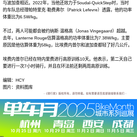
与波加查相近。2022年，当他还效力于Soudal-QuickStep时，当时
的车队总经理帕特里克·勒费弗尔（Patrick Lefevre）透露，他的功率
体重比为6.5W/kg。
不过，两人可能都会被约纳斯·温格高（Jonas Vingegaard）超越。
去年，Lanterne Rouge估算温格高的功率体重比为7.38W/kg，主要
原因是他估算体重为58kg，比埃费内普尔和波加查都轻了好几公斤。
埃费内普尔已经在特内里费进行高原训练10天。他表示，第二天自己
要进行一次7小时骑行，并且在环法前还剩两周高原训练。
编辑：HCY
图片：资料图库
-《骑行家》版权所有，请勿转载。如有需要请至底部链接联系我们 -