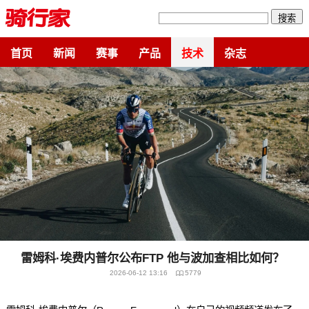
搜索
首页
新闻
赛事
产品
技术
杂志
雷姆科·埃费内普尔公布FTP 他与波加查相比如何？
2026-06-12 13:16
5779