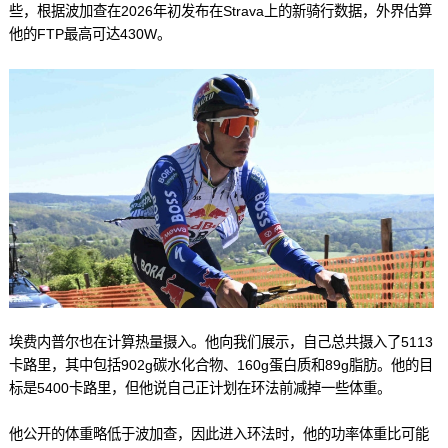
些，根据波加查在2026年初发布在Strava上的新骑行数据，外界估算
他的FTP最高可达430W。
埃费内普尔也在计算热量摄入。他向我们展示，自己总共摄入了5113
卡路里，其中包括902g碳水化合物、160g蛋白质和89g脂肪。他的目
标是5400卡路里，但他说自己正计划在环法前减掉一些体重。
他公开的体重略低于波加查，因此进入环法时，他的功率体重比可能