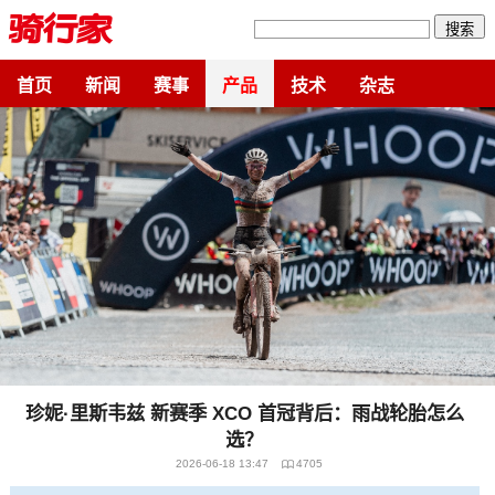
搜索
首页
新闻
赛事
产品
技术
杂志
珍妮·里斯韦兹 新赛季 XCO 首冠背后：雨战轮胎怎么
选？
2026-06-18 13:47
4705