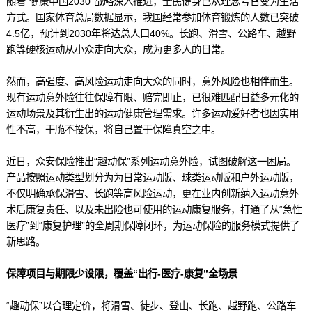
随着“健康中国2030”战略深入推进，全民健身已从理念号召变为生活
方式。国家体育总局数据显示，我国经常参加体育锻炼的人数已突破
4.5亿，预计到2030年将达总人口40%。长跑、滑雪、公路车、越野
跑等硬核运动从小众走向大众，成为更多人的日常。
然而，高强度、高风险运动走向大众的同时，意外风险也相伴而生。
现有运动意外险往往保障有限、赔完即止，已很难匹配日益多元化的
运动场景及其衍生出的运动健康管理需求。许多运动爱好者也因实用
性不高，干脆不投保，将自己置于保障真空之中。
近日，众安保险推出“趣动保”系列运动意外险，试图破解这一困局。
产品按照运动类型划分为为日常运动版、球类运动版和户外运动版，
不仅明确承保滑雪、长跑等高风险运动，更在业内创新纳入运动意外
术后康复责任、以及未出险也可使用的运动康复服务，打通了从“急性
医疗”到“康复护理”的全周期保障闭环，为运动保险的服务模式提供了
新思路。
保障项目与期限少设限，覆盖“出行-医疗-康复”全场景
“趣动保”以合理定价，将滑雪、徒步、登山、长跑、越野跑、公路车