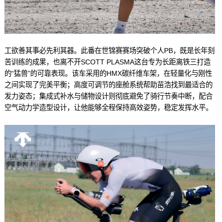
工欲善其事必先利其器。此番在世锦赛赛场突破个人PB，既是长年刻
苦训练的成果，也离不开SCOTT PLASMA这台专为长距离铁三打造
的“猛兽”的可靠表现。该车采用的HMX碳纤维车架，在轻量化与刚性
之间实现了完美平衡；高度可调节的座舱系统帮助苗浩找到最适合的
发力姿态；集成式补水与储物设计则彻底避免了骑行节奏中断，配合
空气动力学造型设计，让他能够全程保持高效姿势，稳定发挥水平。