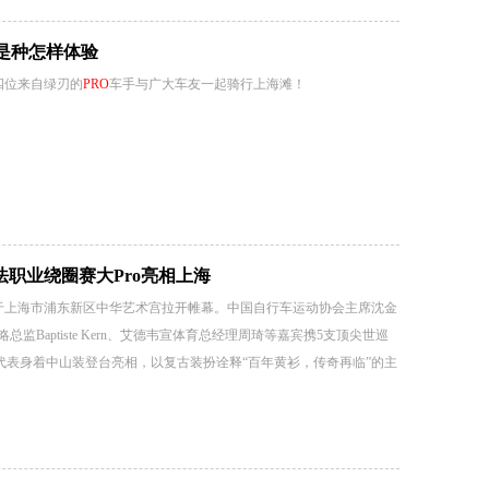
是种怎样体验
四位来自绿刃的
PRO
车手与广大车友一起骑行上海滩！
法职业绕圈赛大Pro亮相上海
上海站于上海市浦东新区中华艺术宫拉开帷幕。中国自行车运动协会主席沈金
总监Baptiste Kern、艾德韦宣体育总经理周琦等嘉宾携5支顶尖世巡
代表身着中山装登台亮相，以复古装扮诠释“百年黄衫，传奇再临”的主