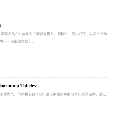
款
t RC，新车当然在性能及各方面都有提升。高刚性、高集成度，以及空气动
的初衷——轻量化爬坡车。
oorpump Tubeless
不少力气，同时也是日常骑行生活中最简单而有力的后勤保障。最近