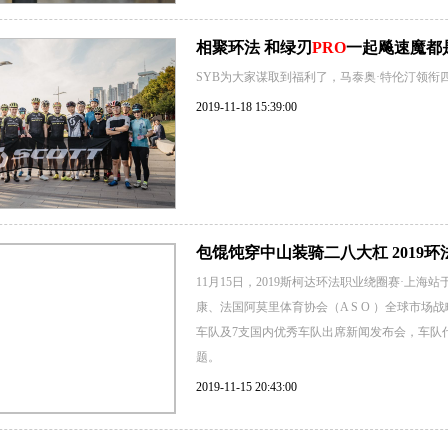
相聚环法 和绿刃
PRO
一起飚速魔都
SYB为大家谋取到福利了，马泰奥·特伦汀领衔
2019-11-18 15:39:00
包馄饨穿中山装骑二八大杠 2019环
11月15日，2019斯柯达环法职业绕圈赛·
康、法国阿莫里体育协会（A S O ）全球市场战略
车队及7支国内优秀车队出席新闻发布会，车队
题。
2019-11-15 20:43:00