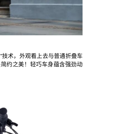
车道”技术，外观看上去与普通折叠车
展简约之美！轻巧车身蕴含强劲动