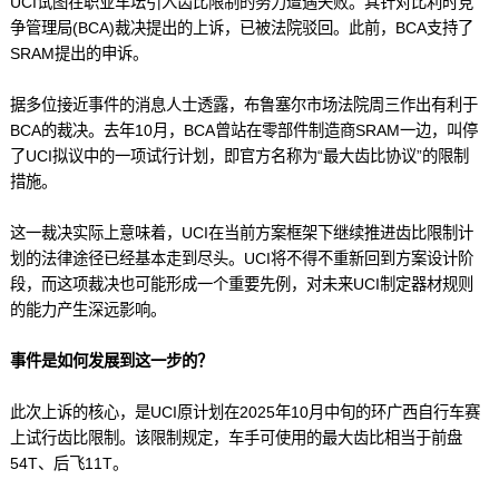
UCI试图在职业车坛引入齿比限制的努力遭遇失败。其针对比利时竞
争管理局(BCA)裁决提出的上诉，已被法院驳回。此前，BCA支持了
SRAM提出的申诉。
据多位接近事件的消息人士透露，布鲁塞尔市场法院周三作出有利于
BCA的裁决。去年10月，BCA曾站在零部件制造商SRAM一边，叫停
了UCI拟议中的一项试行计划，即官方名称为“最大齿比协议”的限制
措施。
这一裁决实际上意味着，UCI在当前方案框架下继续推进齿比限制计
划的法律途径已经基本走到尽头。UCI将不得不重新回到方案设计阶
段，而这项裁决也可能形成一个重要先例，对未来UCI制定器材规则
的能力产生深远影响。
事件是如何发展到这一步的？
此次上诉的核心，是UCI原计划在2025年10月中旬的环广西自行车赛
上试行齿比限制。该限制规定，车手可使用的最大齿比相当于前盘
54T、后飞11T。