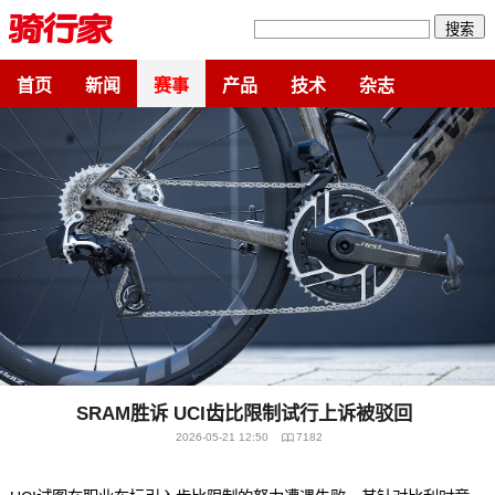
搜索
首页
新闻
赛事
产品
技术
杂志
SRAM胜诉 UCI齿比限制试行上诉被驳回
2026-05-21 12:50
7182