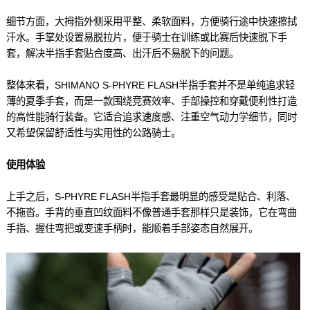
细节方面，大拇指外侧采用平整、柔软面料，方便骑行途中快速擦拭
汗水。手掌处设置易脱拉片，便于骑士在训练或比赛后快速脱下手
套，解决半指手套贴合度高、出汗后不易脱下的问题。
整体来看，SHIMANO S-PHYRE FLASH半指手套并不是单纯追求轻
薄的夏季手套，而是一款围绕竞赛效率、手部操控和穿戴便利性打造
的高性能骑行装备。它适合追求速度感、注重空气动力学细节，同时
又希望保留舒适性与实用性的公路骑士。
使用体验
上手之后，S-PHYRE FLASH半指手套最明显的感受是贴合、利落、
不拖沓。手背的垂直凹纹面料不像普通手套那样只是装饰，它在弯曲
手指、握住弯把或变速手柄时，能顺着手部姿态自然展开。