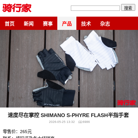
搜索
首页
新闻
赛事
产品
技术
杂志
速度尽在掌控 SHIMANO S-PHYRE FLASH半指手套
2026-05-25 13:32
6986
零售价：265元