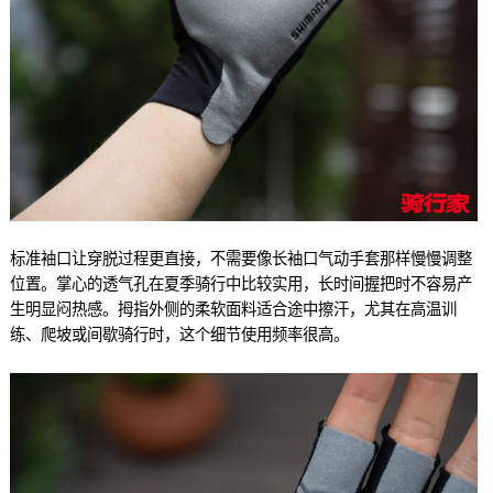
标准袖口让穿脱过程更直接，不需要像长袖口气动手套那样慢慢调整
位置。掌心的透气孔在夏季骑行中比较实用，长时间握把时不容易产
生明显闷热感。拇指外侧的柔软面料适合途中擦汗，尤其在高温训
练、爬坡或间歇骑行时，这个细节使用频率很高。