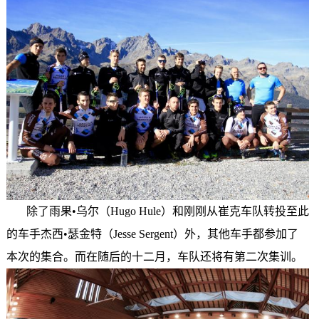
除了雨果•乌尔（Hugo Hule）和刚刚从崔克车队转投至此
的车手杰西•瑟金特（Jesse Sergent）外，其他车手都参加了
本次的集合。而在随后的十二月，车队还将有第二次集训。