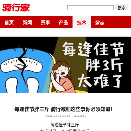
搜索
首页
新闻
赛事
产品
技术
杂志
每逢佳节胖三斤 骑行减肥这些事你必须知道！
2021-03-02 13:56
11969
每逢佳节胖三斤