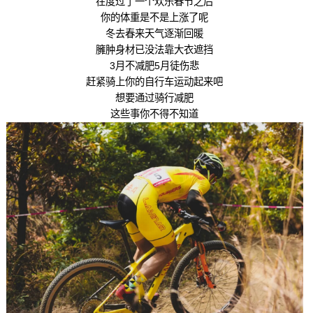
在度过了一个欢乐春节之后
你的体重是不是上涨了呢
冬去春来天气逐渐回暖
臃肿身材已没法靠大衣遮挡
3月不减肥5月徒伤悲
赶紧骑上你的自行车运动起来吧
想要通过骑行减肥
这些事你不得不知道