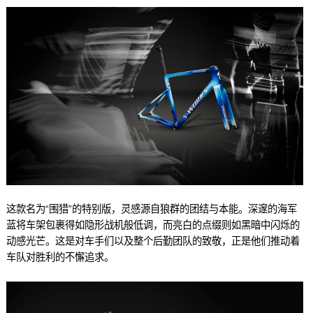
这款名为“围猎”的特别版，灵感源自狼群的团结与本能。深邃的海军
蓝将车架包裹得如隐形战机般低调，而亮白的点缀则如黑暗中闪烁的
动感光芒。这是对车手们以及整个后勤团队的致敬，正是他们推动着
车队对胜利的不懈追求。