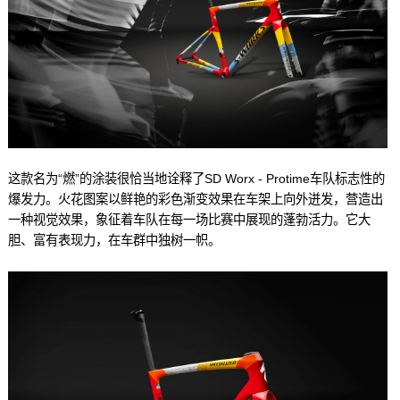
这款名为“燃”的涂装很恰当地诠释了SD Worx - Protime车队标志性的
爆发力。火花图案以鲜艳的彩色渐变效果在车架上向外迸发，营造出
一种视觉效果，象征着车队在每一场比赛中展现的蓬勃活力。它大
胆、富有表现力，在车群中独树一帜。