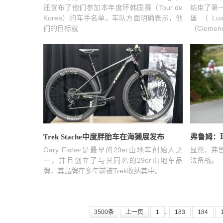
还宣布了他们参加本年度环韩国赛（Tour de
结束了第
Korea）的车手名单。车队方面明确表示，他
堡（Lu
们的目标就
（Cleme
Trek Stache中度胖胎车在海獭展发布
​弗鲁姆
Gary Fisher是最早的29er山地车创始人之
显然，弗
一，并且创立了与其同名的29er山地车品
法备战。
牌，其品牌在多年前被Trek收纳其中。
3500条
上一页
1
..
183
184