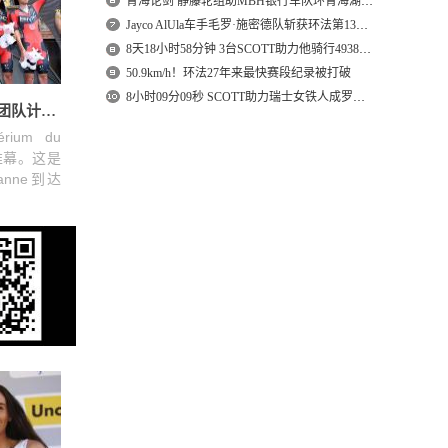
青海论剑 静藤轮组助MBH银行车队环青海湖破风而来
Jayco AlUla车手毛罗·施密德队斩获环法第13赛段冠军！
8天18小时58分钟 3台SCOTT助力他骑行4938km又一次横穿美国
50.9km/h！环法27年来最快赛段纪录被打破
8小时09分09秒 SCOTT助力瑞士女铁人成罗特大铁史上最年轻冠军
环多菲内赛第三日：BMC车队夺团队计时冠军！
um du
下帷幕。这是
nne到达