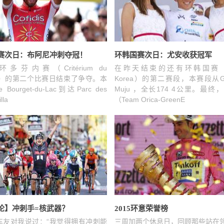
赛次日：布阿尼冲刺夺冠！
环韩国赛次日：尤安收获冠军
多芬内赛（Critérium du
在昨天结束的还有环韩国赛（To
iné）的第二个比赛日结束了争夺。本
Korea）的第二赛段，本赛段从G
ourget-du-Lac到达Parc des
Muju ，全长174 4公里。最
lla
（Team Orica-GreenE
论】冲刺手=核武器？
2015环意荣誉榜
车友对我说过：“我觉得拥有冲刺能
三周加两个休息日，回顾那些站在