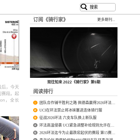
订阅《骑行家》
更多期刊...
观往知来 2022《骑行家》第9期
段后，今天
阅读排行
的赛段。起
ron，全长
团队合作铺平胜利之路 佩德森赢得2026环法第4赛段冠军
UCI在环法禁止将冰袜塞进连体骑行服
征战2026环法 六支车队换上新队服
环法高温侵袭 UCI紧急调整补给规则允许在爬坡发放补给袋
2026环法迄今为止最跌宕起伏的赛段 第15赛段发生了什么？