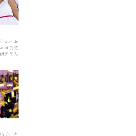
ur de
umi 到达
终，绿刃车队
领奖台上的