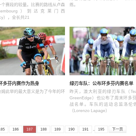
一个赛段的较量。比赛的路线从卢森
练。
xembourg）到达克莱门西
ncy），全长共21
：环多芬内赛作为热身
绿刃车队：公布环多芬内赛名单
鲁姆此举的最大意义是为了今年的环
昨天，澳大利亚的绿刃车队（Team 
GreenEdge）也公布了周末环
战名单。车队的运动总监洛伦佐
（Lorenzo Lapage）
185
186
187
188
189
190
191
..
195
下一页