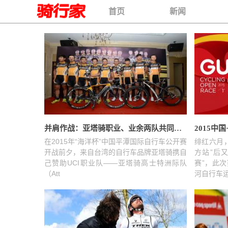
首页
新闻
并肩作战：亚塔骑职业、业余两队共同出战平潭海洋杯
2015中
在2015年“海洋杯”中国平潭国际自行车公开赛
绯红六月，
开战前夕，来自台湾的自行车品牌亚塔骑携自
方站”后又
己赞助UCI职业队——亚塔骑高士特洲际队
赛”，此次
（Att
河自行车