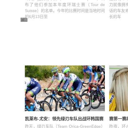
布了他们参加本年度环瑞士赛（Tour de
力就像拥
Suisse）的名单。今年的比赛时间是当地时间
话的车友
的6月13日至
长的车
广告
凯莱布-尤安：领先绿刃车队出战环韩国赛
赛第一赛
昨天，绿刃车队（Team Orica-GreenEdge）
昨夜，环卢森