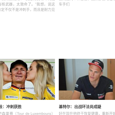
有核武器，太致命了。”我想，说这
车手们
肯定不仅不是冲刺手，而且是耐力见
段：冲刺获胜
基特尔：出战环法尚成疑
堡赛（Tour de Luxembourg）
好在现在他终于恢复健康，重新开