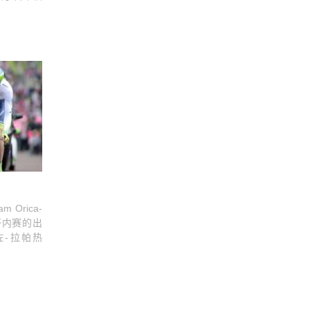
Orica-
多芬内赛的出
-拉帕热