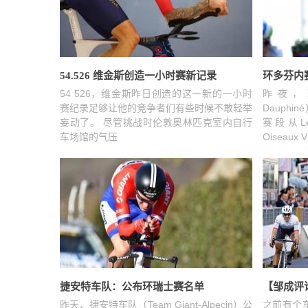
54.526 维金斯创造一小时赛新记录
环多芬内
54 526，维金斯昨日创造的这一新的一小时
昨夜，环
赛纪录足够让他的竞争者们有些时候不敢轻举
Dauph
妄动了。 尽管挑战时伦敦奥林匹克室内自行
赛段从Le B
车场馆的气压
Oiseaux Vi
捷安特车队：公布环瑞士赛名单
【邹成评
昨天，捷安特车队（Team Giant-Alpecin）公
之前有个