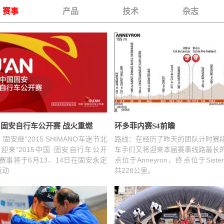
赛事
产品
技术
杂志
国·固安自行车公开赛 战火重燃
环多菲内赛S4前瞻
固安继“2015 SHIMANO车迷节北
路线：在经历了昨天的团队计时赛
迎来“2015中国·固安自行车公开
车手们又将迎来本届赛事线路最长
赛事将于6月13、14日在固安永定
点位于Anneyron，终点位于Siste
运动
共228公里。