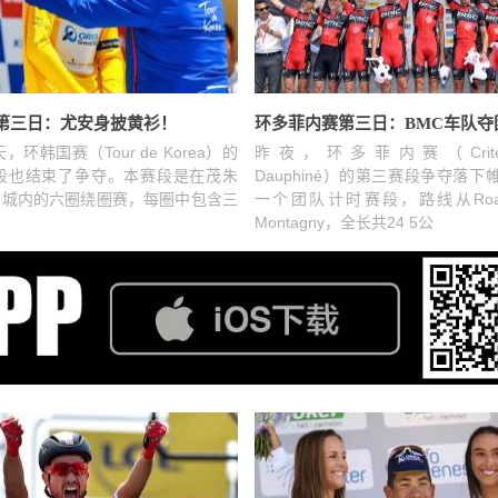
第三日：尤安身披黄衫！
环韩国赛（Tour de Korea）的
昨夜，环多菲内赛（Critéri
段也结束了争夺。本赛段是在茂朱
Dauphiné）的第三赛段争夺落
U）城内的六圈绕圈赛，每圈中包含三
一个团队计时赛段，路线从Roa
，
Montagny，全长共24 5公